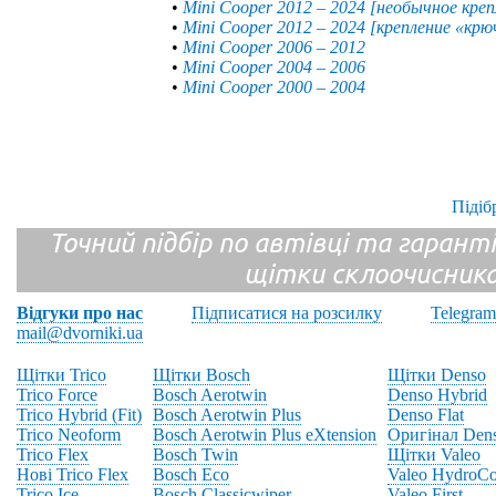
•
Mini Cooper 2012 – 2024 [необычное креп
•
Mini Cooper 2012 – 2024 [крепление «крю
•
Mini Cooper 2006 – 2012
•
Mini Cooper 2004 – 2006
•
Mini Cooper 2000 – 2004
Підіб
Точний підбір по автівці та гарантія
щітки склоочисник
Відгуки про нас
Підписатися на розсилку
Telegram
mail@dvorniki.ua
Щітки Trico
Щітки Bosch
Щітки Denso
Trico Force
Bosch Aerotwin
Denso Hybrid
Trico Hybrid (Fit)
Bosch Aerotwin Plus
Denso Flat
Trico Neoform
Bosch Aerotwin Plus eXtension
Оригінал Den
Trico Flex
Bosch Twin
Щітки Valeo
Нові Trico Flex
Bosch Eco
Valeo HydroCo
Trico Ice
Bosch Classicwiper
Valeo First