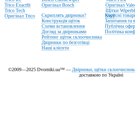
Trico Exactfit
Оригінал Bosch
Оригінал Vale
Trico Tech
Щітки Wiperbl
Скриплять двірники?
Корисні товар
Оригінал Trico
SWF
Конструкція щіток
Запитання та в
Схеми встановлення
Публічна офер
Догляд за двірниками
Політика конф
Рейтинг щіток склоочисника
Двірники по безготівці
Наші клієнти
©2009—2025 Dvorniki.ua™ —
Двірники, щітки склоочисника
доставкою по Україні