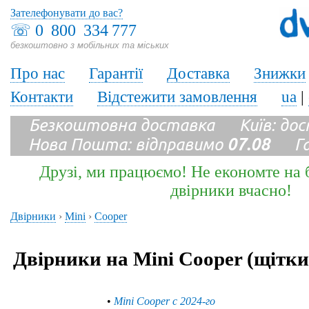
Зателефонувати до вас?
☏
0 800 334 777
безкоштовно з мобільних та міських
Про нас
Гарантії
Доставка
Знижки
Контакти
Відстежити замовлення
ua
|
Безкоштовна доставка Київ: до
Нова Пошта: відправимо
07.08
Гара
Друзі, ми працюємо! Не економте на б
двірники вчасно!
Двірники
›
Mini
›
Cooper
Двірники на Mini Cooper (щітк
•
Mini Cooper с 2024-го