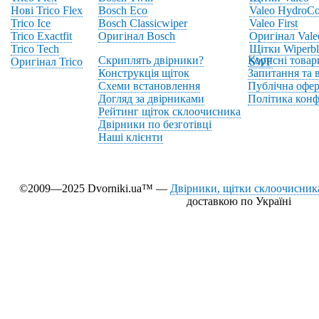
Нові Trico Flex
Bosch Eco
Valeo HydroCo
Trico Ice
Bosch Classicwiper
Valeo First
Trico Exactfit
Оригінал Bosch
Оригінал Vale
Trico Tech
Щітки Wiperbl
Скриплять двірники?
Корисні товар
Оригінал Trico
SWF
Конструкція щіток
Запитання та в
Схеми встановлення
Публічна офер
Догляд за двірниками
Політика конф
Рейтинг щіток склоочисника
Двірники по безготівці
Наші клієнти
©2009—2025 Dvorniki.ua™ —
Двірники, щітки склоочисника
доставкою по Україні