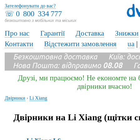
Зателефонувати до вас?
☏
0 800 334 777
безкоштовно з мобільних та міських
Про нас
Гарантії
Доставка
Знижки
Контакти
Відстежити замовлення
ua
|
Безкоштовна доставка Київ: до
Нова Пошта: відправимо
08.08
Гара
Друзі, ми працюємо! Не економте на б
двірники вчасно!
Двірники
›
Li Xiang
Двірники на Li Xiang (щітки 