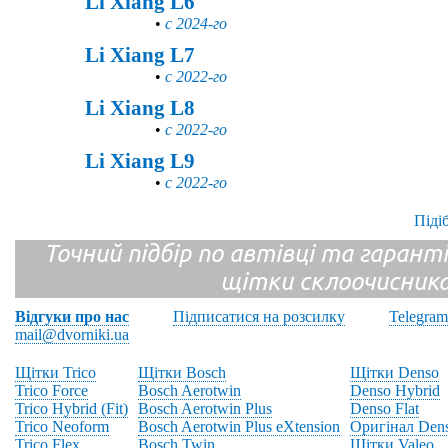
Li Xiang L6
•
с 2024-го
Li Xiang L7
•
с 2022-го
Li Xiang L8
•
с 2022-го
Li Xiang L9
•
с 2022-го
Піді
Точний підбір по автівці та гарантія
щітки склоочисник
Відгуки про нас
Підписатися на розсилку
Telegram
mail@dvorniki.ua
Щітки Trico
Щітки Bosch
Щітки Denso
Trico Force
Bosch Aerotwin
Denso Hybrid
Trico Hybrid (Fit)
Bosch Aerotwin Plus
Denso Flat
Trico Neoform
Bosch Aerotwin Plus eXtension
Оригінал Den
Trico Flex
Bosch Twin
Щітки Valeo