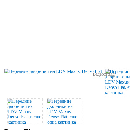
Відеоогляд