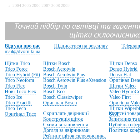
»
2004
2005
2006
2007
2008
2009
Точний підбір по автівці та гарантія
щітки склоочисник
Відгуки про нас
Підписатися на розсилку
Telegram
mail@dvorniki.ua
Щітки Trico
Щітки Bosch
Щітки Denso
Trico Force
Bosch Aerotwin
Denso Hybrid
Trico Hybrid (Fit)
Bosch Aerotwin Plus
Denso Flat
Trico Neoform
Bosch Aerotwin Plus eXtension
Оригінал Den
Trico Flex
Bosch Twin
Щітки Valeo
Нові Trico Flex
Bosch Eco
Valeo HydroCo
Trico Ice
Bosch Classicwiper
Valeo First
Trico Exactfit
Оригінал Bosch
Оригінал Vale
Trico Tech
Щітки Wiperbl
Скриплять двірники?
Корисні товар
Оригінал Trico
SWF
Конструкція щіток
Запитання та в
Схеми встановлення
Публічна офер
Догляд за двірниками
Політика конф
Рейтинг щіток склоочисника