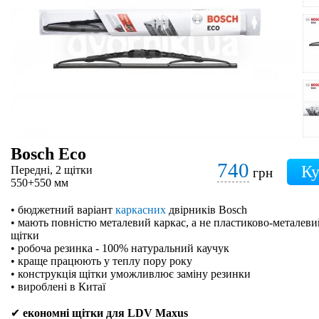
Bosch Eco
740
Передні, 2 щітки
грн
550+550 мм
• бюджетний варіант
каркасних
двірників Bosch
• мають повністю металевий каркас, а не пластиково-металевий
щітки
• робоча резинка - 100% натуральний каучук
• краще працюють у теплу пору року
• конструкція щітки уможливлює заміну резинки
• вироблені в Китаї
✔
економні щітки для LDV Maxus