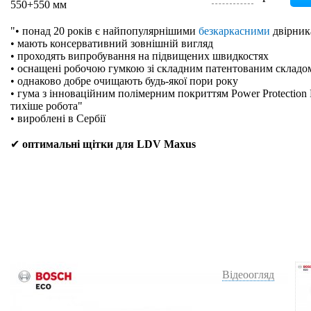
550+550 мм
"• понад 20 років є найпопулярнішими
безкаркасними
двірник
• мають консервативний зовнішній вигляд
• проходять випробування на підвищених швидкостях
• оснащені робочою гумкою зі складним патентованим складо
• однаково добре очищають будь-якої пори року
• гума з інноваційним полімерним покриттям Power Protection 
тихіше робота"
• вироблені в Сербії
✔
оптимальні щітки для LDV Maxus
Відеоогляд