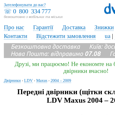
Зателефонувати до вас?
☏
0 800 334 777
безкоштовно з мобільних та міських
Про нас
Гарантії
Доставка
Знижки
Контакти
Відстежити замовлення
ua
|
Безкоштовна доставка Київ: до
Нова Пошта: відправимо
07.08
Гара
Друзі, ми працюємо! Не економте на б
двірники вчасно!
Двірники
›
LDV
›
Maxus
›
2004 – 2009
Передні двірники (щітки ск
LDV Maxus 2004 – 2