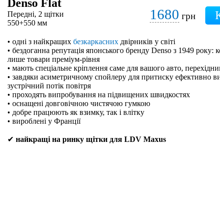
Denso Flat
1680
Передні, 2 щітки
грн
550+550 мм
• одні з найкращих
безкаркасних
двірників у світі
• бездоганна репутація японського бренду Denso з 1949 року: 
лише товари преміум-рівня
• мають спеціальне кріплення саме для вашого авто, перехідн
• завдяки асиметричному спойлеру для притиску ефективно в
зустрічний потік повітря
• проходять випробування на підвищених швидкостях
• оснащені довговічною чистячою гумкою
• добре працюють як взимку, так і влітку
• вироблені у Франції
✔
найкращі на ринку щітки для LDV Maxus