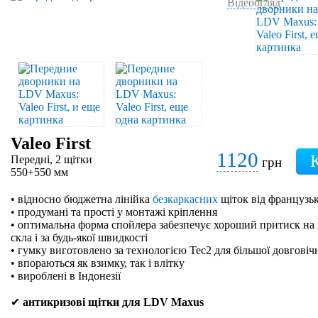
Відеоогляд
Valeo First
1120
Передні, 2 щітки
грн
550+550 мм
• відносно бюджетна лінійка
безкаркасних
щіток від французьк
• продумані та прості у монтажі кріплення
• оптимальна форма спойлера забезпечує хороший притиск на 
скла і за будь-якої швидкості
• гумку виготовлено за технологією Tec2 для більшої довговіч
• впораються як взимку, так і влітку
• вироблені в Індонезії
✔
антикризові щітки для LDV Maxus