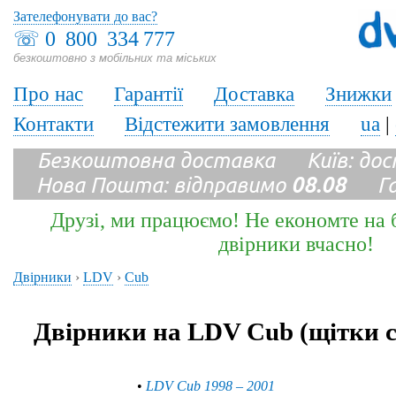
Зателефонувати до вас?
☏
0 800 334 777
безкоштовно з мобільних та міських
Про нас
Гарантії
Доставка
Знижки
Контакти
Відстежити замовлення
ua
|
Безкоштовна доставка Київ: до
Нова Пошта: відправимо
08.08
Гара
Друзі, ми працюємо! Не економте на б
двірники вчасно!
Двірники
›
LDV
›
Cub
Двірники на LDV Cub (щітки 
•
LDV Cub 1998 – 2001