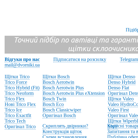
Підіб
Точний підбір по автівці та гарантія
щітки склоочисник
Відгуки про нас
Підписатися на розсилку
Telegram
mail@dvorniki.ua
Щітки Trico
Щітки Bosch
Щітки Denso
Trico Force
Bosch Aerotwin
Denso Hybrid
Trico Hybrid (Fit)
Bosch Aerotwin Plus
Denso Flat
Trico Neoform
Bosch Aerotwin Plus eXtension
Оригінал Den
Trico Flex
Bosch Twin
Щітки Valeo
Нові Trico Flex
Bosch Eco
Valeo HydroCo
Trico Ice
Bosch Classicwiper
Valeo First
Trico Exactfit
Оригінал Bosch
Оригінал Vale
Trico Tech
Щітки Wiperbl
Скриплять двірники?
Корисні товар
Оригінал Trico
SWF
Конструкція щіток
Запитання та в
Схеми встановлення
Публічна офер