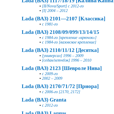
Lada (ВАЗ) 1117/18/19 [Калина/Kalina
•
[II/Nova/Sport] с 2012-го
•
[I] 2004 – 2012
Lada (ВАЗ) 2101—2107 [Классика]
•
с 1981-го
Lada (ВАЗ) 2108/09/099/13/14/15
•
с 1984-го [крепление «крючок»]
•
с 1984-го [вазовское крепление]
Lada (ВАЗ) 2110/11/12 [Десятка]
•
[универсал] 1996 – 2009
•
[седан/хетчбэк] 1996 – 2010
Lada (ВАЗ) 2123 [Шевроле Нива]
•
с 2009-го
•
2002 – 2009
Lada (ВАЗ) 2170/71/72 [Приора]
•
с 2006-го [2170, 2172]
Lada (ВАЗ) Granta
•
с 2012-го
Lada (ВАЗ) Largus