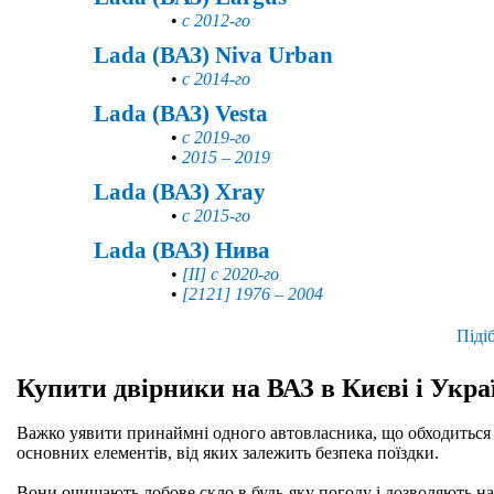
•
с 2012-го
Lada (ВАЗ) Niva Urban
•
с 2014-го
Lada (ВАЗ) Vesta
•
с 2019-го
•
2015 – 2019
Lada (ВАЗ) Xray
•
с 2015-го
Lada (ВАЗ) Нива
•
[II] с 2020-го
•
[2121] 1976 – 2004
Піді
Купити двірники на ВАЗ в Києві і Укра
Важко уявити принаймні одного автовласника, що обходиться б
основних елементів, від яких залежить безпека поїздки.
Вони очищають лобове скло в будь-яку погоду і дозволяють нав