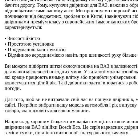
бачити дорогу. Тому, купуючи двірники для ВАЗ, важливо обра
відповідатиме саме вашому авто. Ми пропонуємо широкий асо
починаючи від бюджетних, зроблених в Китаї, і закінчуючи г
двірниками преміум класу з європейських і американських бр
характеризується:
• Зносостійкістю
• Простотою установки
• Продуманою конструкцією
• Відмінною аеродинамікою навіть при швидкості руху більше 1
Ви можете підібрати щітки склоочисника на ВАЗ в залежності 
для вашої місцевості погодних умов. У каталозі можна ознайом
які краще працюють взимку, влітку або придбати універсальні
користуватися цілий рік. Такі двірники здатні впоратися з робо
погоди.
Для того, щоб ви не витрачали свій час на пошуки двірників,
сайті. Потрібно вибрати вашу модель автомобіля і рік випуску і
товари, які підходять для вашої машини.
Наприклад, хорошим бюджетним варіантом щіток склоочисника
двірники на ВАЗ лінійки Bosch Eco. Це серія каркасних двірн
заміни гумки, повністю виконаної з натурального каучуку.