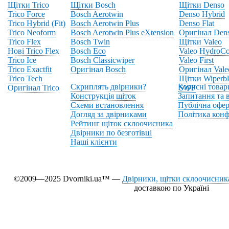
Щітки Trico
Щітки Bosch
Щітки Denso
Trico Force
Bosch Aerotwin
Denso Hybrid
Trico Hybrid (Fit)
Bosch Aerotwin Plus
Denso Flat
Trico Neoform
Bosch Aerotwin Plus eXtension
Оригінал Den
Trico Flex
Bosch Twin
Щітки Valeo
Нові Trico Flex
Bosch Eco
Valeo HydroCo
Trico Ice
Bosch Classicwiper
Valeo First
Trico Exactfit
Оригінал Bosch
Оригінал Vale
Trico Tech
Щітки Wiperbl
Скриплять двірники?
Корисні товар
Оригінал Trico
SWF
Конструкція щіток
Запитання та в
Схеми встановлення
Публічна офер
Догляд за двірниками
Політика конф
Рейтинг щіток склоочисника
Двірники по безготівці
Наші клієнти
©2009—2025 Dvorniki.ua™ —
Двірники, щітки склоочисника
доставкою по Україні