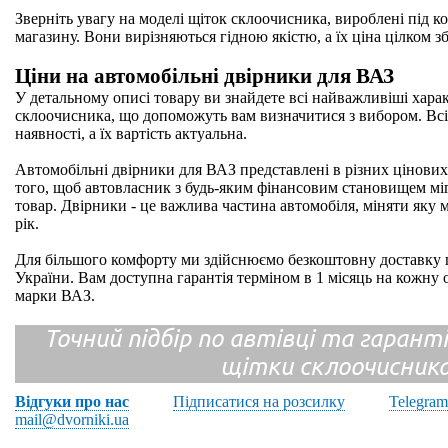
Зверніть увагу на моделі щіток склоочисника, вироблені під к
магазину. Вони вирізняються гідною якістю, а їх ціна цілком з
Ціни на автомобільні двірники для ВАЗ
У детальному описі товару ви знайдете всі найважливіші хара
склоочисника, що допоможуть вам визначитися з вибором. Всі
наявності, а їх вартість актуальна.
Автомобільні двірники для ВАЗ представлені в різних цінових 
того, щоб автовласник з будь-яким фінансовим становищем мі
товар. Двірники - це важлива частина автомобіля, міняти яку 
рік.
Для більшого комфорту ми здійснюємо безкоштовну доставку п
України. Вам доступна гарантія терміном в 1 місяць на кожну
марки ВАЗ.
Точний підбір по автівці та гарантія
щітки склоочисник
Відгуки про нас
Підписатися на розсилку
Telegram
mail@dvorniki.ua