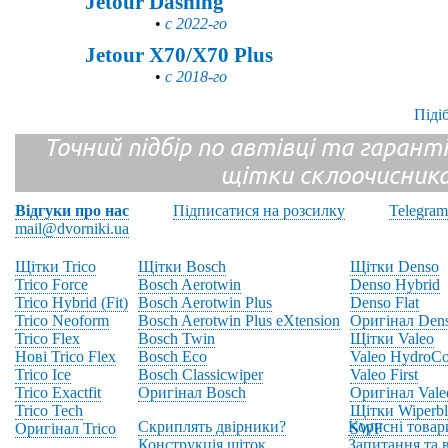
Jetour Dashing
•
с 2022-го
Jetour X70/X70 Plus
•
с 2018-го
Піді
Точний підбір по автівці та гарантія
щітки склоочисник
Відгуки про нас
Підписатися на розсилку
Telegram
mail@dvorniki.ua
Щітки Trico
Щітки Bosch
Щітки Denso
Trico Force
Bosch Aerotwin
Denso Hybrid
Trico Hybrid (Fit)
Bosch Aerotwin Plus
Denso Flat
Trico Neoform
Bosch Aerotwin Plus eXtension
Оригінал Den
Trico Flex
Bosch Twin
Щітки Valeo
Нові Trico Flex
Bosch Eco
Valeo HydroCo
Trico Ice
Bosch Classicwiper
Valeo First
Trico Exactfit
Оригінал Bosch
Оригінал Vale
Trico Tech
Щітки Wiperbl
Скриплять двірники?
Корисні товар
Оригінал Trico
SWF
Конструкція щіток
Запитання та в