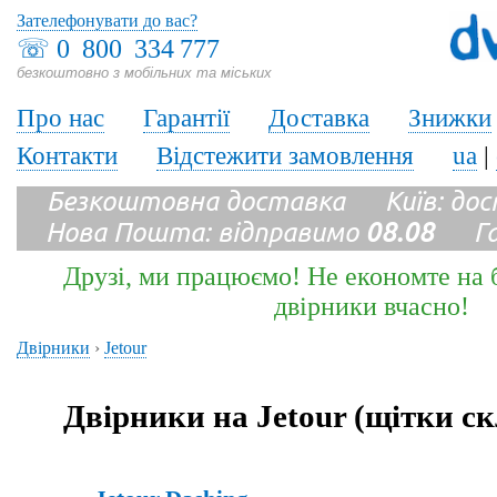
Зателефонувати до вас?
☏
0 800 334 777
безкоштовно з мобільних та міських
Про нас
Гарантії
Доставка
Знижки
Контакти
Відстежити замовлення
ua
|
Безкоштовна доставка Київ: до
Нова Пошта: відправимо
08.08
Гара
Друзі, ми працюємо! Не економте на б
двірники вчасно!
Двірники
›
Jetour
Двірники на Jetour (щітки с