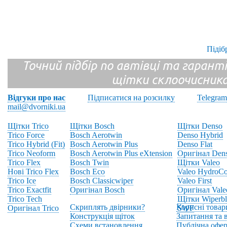
Підіб
Точний підбір по автівці та гарантія
щітки склоочисник
Відгуки про нас
Підписатися на розсилку
Telegram
mail@dvorniki.ua
Щітки Trico
Щітки Bosch
Щітки Denso
Trico Force
Bosch Aerotwin
Denso Hybrid
Trico Hybrid (Fit)
Bosch Aerotwin Plus
Denso Flat
Trico Neoform
Bosch Aerotwin Plus eXtension
Оригінал Den
Trico Flex
Bosch Twin
Щітки Valeo
Нові Trico Flex
Bosch Eco
Valeo HydroCo
Trico Ice
Bosch Classicwiper
Valeo First
Trico Exactfit
Оригінал Bosch
Оригінал Vale
Trico Tech
Щітки Wiperbl
Скриплять двірники?
Корисні товар
Оригінал Trico
SWF
Конструкція щіток
Запитання та в
Схеми встановлення
Публічна офер