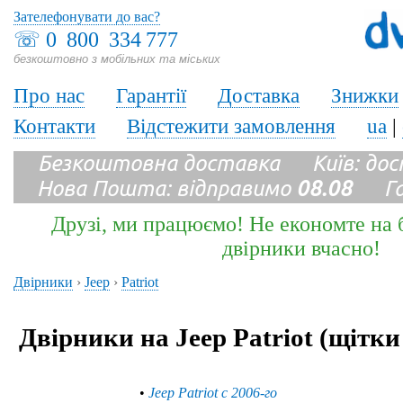
Зателефонувати до вас?
☏
0 800 334 777
безкоштовно з мобільних та міських
Про нас
Гарантії
Доставка
Знижки
Контакти
Відстежити замовлення
ua
|
Безкоштовна доставка Київ: до
Нова Пошта: відправимо
08.08
Гара
Друзі, ми працюємо! Не економте на б
двірники вчасно!
Двірники
›
Jeep
›
Patriot
Двірники на Jeep Patriot (щітк
•
Jeep Patriot с 2006-го