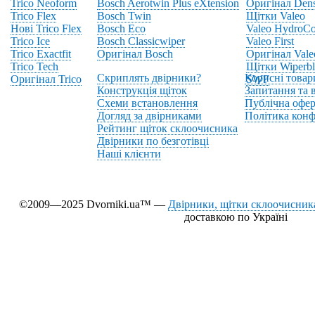
Trico Neoform
Bosch Aerotwin Plus eXtension
Оригінал Den
Trico Flex
Bosch Twin
Щітки Valeo
Нові Trico Flex
Bosch Eco
Valeo HydroCo
Trico Ice
Bosch Classicwiper
Valeo First
Trico Exactfit
Оригінал Bosch
Оригінал Vale
Trico Tech
Щітки Wiperbl
Скриплять двірники?
Корисні товар
Оригінал Trico
SWF
Конструкція щіток
Запитання та в
Схеми встановлення
Публічна офер
Догляд за двірниками
Політика конф
Рейтинг щіток склоочисника
Двірники по безготівці
Наші клієнти
©2009—2025 Dvorniki.ua™ —
Двірники, щітки склоочисника
доставкою по Україні