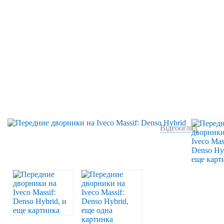
Відеоогляд