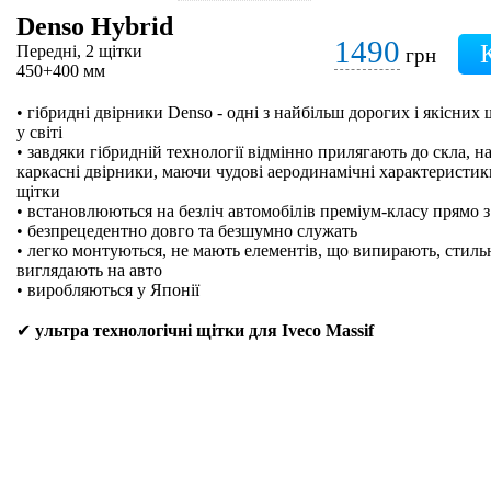
Denso Hybrid
1490
Передні, 2 щітки
грн
450+400 мм
• гібридні двірники Denso - одні з найбільш дорогих і якісних
у світі
• завдяки гібридній технології відмінно прилягають до скла, на
каркасні двірники, маючи чудові аеродинамічні характеристики
щітки
• встановлюються на безліч автомобілів преміум-класу прямо з
• безпрецедентно довго та безшумно служать
• легко монтуються, не мають елементів, що випирають, стильн
виглядають на авто
• виробляються у Японії
✔
ультра технологічні щітки для Iveco Massif