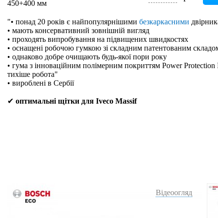
450+400 мм
"• понад 20 років є найпопулярнішими
безкаркасними
двірник
• мають консервативний зовнішній вигляд
• проходять випробування на підвищених швидкостях
• оснащені робочою гумкою зі складним патентованим складо
• однаково добре очищають будь-якої пори року
• гума з інноваційним полімерним покриттям Power Protection 
тихіше робота"
• вироблені в Сербії
✔
оптимальні щітки для Iveco Massif
Відеоогляд