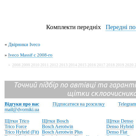
Комплекти передніх
Передні п
«
Двірники Iveco
»
Iveco Massif с 2008-го
»
2008
2009
2010
2011
2012
2013
2014
2015
2016
2017
2018
2019
2020
Точний підбір по автівці та гарантія
щітки склоочисник
Відгуки про нас
Підписатися на розсилку
Telegram
mail@dvorniki.ua
Щітки Trico
Щітки Bosch
Щітки Denso
Trico Force
Bosch Aerotwin
Denso Hybrid
Trico Hybrid (Fit)
Bosch Aerotwin Plus
Denso Flat