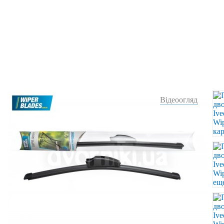
Відеоогляд