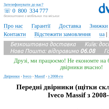
Зателефонувати до вас?
☏
0 800 334 777
безкоштовно з мобільних та міських
Про нас
Гарантії
Доставка
Знижки
Контакти
Відстежити замовлення
ua
|
Безкоштовна доставка Київ: до
Нова Пошта: відправимо
06.08
Гара
Друзі, ми працюємо! Не економте на б
двірники вчасно!
Двірники
›
Iveco
›
Massif
›
з 2008-го
Передні двірники (щітки ск
Iveco Massif з 2008