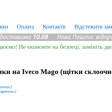
жки
Оплата
Контакти
Відстежити за
 доставимо
10.08
Нова Пошта: відпр
цюємо! Не економте на безпеці, замініть дв
ики на Iveco Mago (щітки склоочи
пление]
«крючок»]