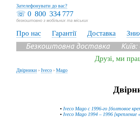
Зателефонувати до вас?
☏
0 800 334 777
безкоштовно з мобільних та міських
Про нас
Гарантії
Доставка
Зни
Безкоштовна доставка Київ:
Друзі, ми пра
Двірники
›
Iveco
›
Mago
Двірн
•
Iveco Mago с 1996-го [болтовое кре
•
Iveco Mago 1994 – 1996 [крепление 