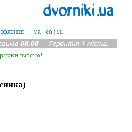
мовлення
ua
|
en
|
ru
авимо
08.08
Гарантія 1 місяць
ірники вчасно!
сника)