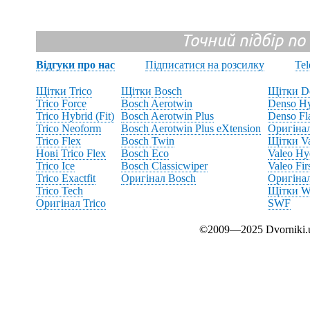
Точний підбір по
Відгуки про нас
Підписатися на розсилку
Te
Щітки Trico
Щітки Bosch
Щітки D
Trico Force
Bosch Aerotwin
Denso Hy
Trico Hybrid (Fit)
Bosch Aerotwin Plus
Denso Fl
Trico Neoform
Bosch Aerotwin Plus eXtension
Оригіна
Trico Flex
Bosch Twin
Щітки V
Нові Trico Flex
Bosch Eco
Valeo Hy
Trico Ice
Bosch Classicwiper
Valeo Fir
Trico Exactfit
Оригінал Bosch
Оригінал
Trico Tech
Щітки Wi
Оригінал Trico
SWF
©2009—2025 Dvornik