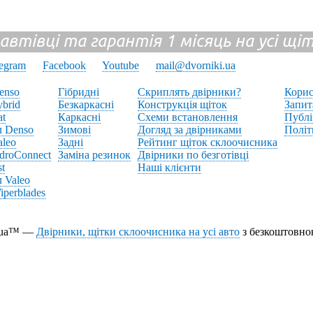
 автівці та гарантія 1 місяць на усі щ
legram
Facebook
Youtube
mail@dvorniki.ua
enso
Гібридні
Скриплять двірники?
Корис
brid
Безкаркасні
Конструкція щіток
Запит
at
Каркасні
Схеми встановлення
Публі
л Denso
Зимові
Догляд за двірниками
Політ
aleo
Задні
Рейтинг щіток склоочисника
droConnect
Заміна резинок
Двірники по безготівці
st
Наші клієнти
 Valeo
perblades
i.ua™ —
Двірники, щітки склоочисника на усі авто
з безкоштовно