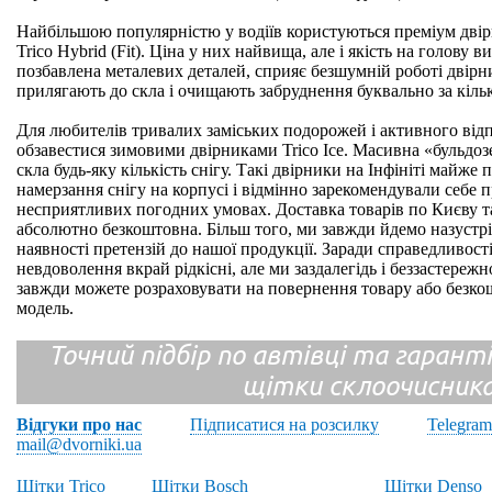
Найбільшою популярністю у водіїв користуються преміум двірник
Trico Hybrid (Fit). Ціна у них найвища, але і якість на голову 
позбавлена металевих деталей, сприяє безшумній роботі двірни
прилягають до скла і очищають забруднення буквально за кільк
Для любителів тривалих заміських подорожей і активного ві
обзавестися зимовими двірниками Trico Ice. Масивна «бульдозе
скла будь-яку кількість снігу. Такі двірники на Інфініті майж
намерзання снігу на корпусі і відмінно зарекомендували себе п
несприятливих погодних умовах. Доставка товарів по Києву та
абсолютно безкоштовна. Більш того, ми завжди йдемо назустрі
наявності претензій до нашої продукції. Заради справедливості
невдоволення вкрай рідкісні, але ми заздалегідь і беззастереж
завжди можете розраховувати на повернення товару або безко
модель.
Точний підбір по автівці та гарантія
щітки склоочисник
Відгуки про нас
Підписатися на розсилку
Telegram
mail@dvorniki.ua
Щітки Trico
Щітки Bosch
Щітки Denso