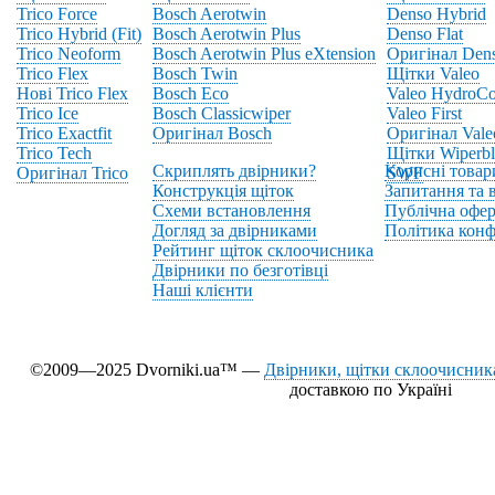
Trico Force
Bosch Aerotwin
Denso Hybrid
Trico Hybrid (Fit)
Bosch Aerotwin Plus
Denso Flat
Trico Neoform
Bosch Aerotwin Plus eXtension
Оригінал Den
Trico Flex
Bosch Twin
Щітки Valeo
Нові Trico Flex
Bosch Eco
Valeo HydroCo
Trico Ice
Bosch Classicwiper
Valeo First
Trico Exactfit
Оригінал Bosch
Оригінал Vale
Trico Tech
Щітки Wiperbl
Скриплять двірники?
Корисні товар
Оригінал Trico
SWF
Конструкція щіток
Запитання та в
Схеми встановлення
Публічна офер
Догляд за двірниками
Політика конф
Рейтинг щіток склоочисника
Двірники по безготівці
Наші клієнти
©2009—2025 Dvorniki.ua™ —
Двірники, щітки склоочисника
доставкою по Україні