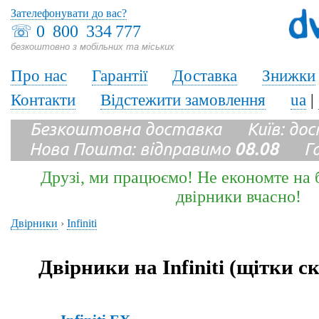
Зателефонувати до вас?
☏
0 800 334 777
безкоштовно з мобільних та міських
Про нас
Гарантії
Доставка
Знижки
Контакти
Відстежити замовлення
ua
|
Безкоштовна доставка Київ: до
Нова Пошта: відправимо
08.08
Гара
Друзі, ми працюємо! Не економте на б
двірники вчасно!
Двірники
›
Infiniti
Двірники на Infiniti (щітки 