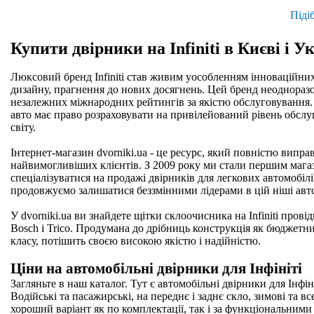
Піді
Купити двірники на Infiniti в Києві і Ук
Люксовий бренд Infiniti став живим уособленням інноваційни
дизайну, прагнення до нових досягнень. Цей бренд неодноразо
незалежних міжнародних рейтингів за якістю обслуговування.
авто має право розраховувати на привілейований рівень обслуг
світу.
Інтернет-магазин dvorniki.ua - це ресурс, який повністю випра
найвимогливіших клієнтів. З 2009 року ми стали першим мага
спеціалізуватися на продажі двірників для легкових автомобіл
продовжуємо залишатися беззмінними лідерами в цій ніші авт
У dvorniki.ua ви знайдете щітки склоочисника на Infiniti прові
Bosch і Trico. Продумана до дрібниць конструкція як бюджетни
класу, потішить своєю високою якістю і надійністю.
Ціни на автомобільні двірники для Інфініті
Загляньте в наш каталог. Тут є автомобільні двірники для Інфін
Водійські та пасажирські, на переднє і заднє скло, зимові та вс
хороший варіант як по комплектації, так і за функціональним