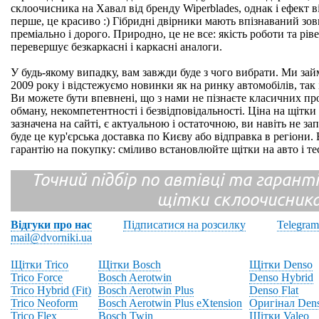
склоочисника на Хавал від бренду Wiperblades, однак і ефект в
перше, це красиво :) Гібридні двірники мають впізнаваний зо
преміально і дорого. Природно, це не все: якість роботи та рі
перевершує безкаркасні і каркасні аналоги.
У будь-якому випадку, вам завжди буде з чого вибрати. Ми зай
2009 року і відстежуємо новинки як на ринку автомобілів, так 
Ви можете бути впевнені, що з нами не пізнаєте класичних про
обману, некомпетентності і безвідповідальності. Ціна на щітки
зазначена на сайті, є актуальною і остаточною, ви навіть не зап
буде це кур'єрська доставка по Києву або відправка в регіони.
гарантію на покупку: сміливо встановлюйте щітки на авто і те
Точний підбір по автівці та гарантія
щітки склоочисник
Відгуки про нас
Підписатися на розсилку
Telegram
mail@dvorniki.ua
Щітки Trico
Щітки Bosch
Щітки Denso
Trico Force
Bosch Aerotwin
Denso Hybrid
Trico Hybrid (Fit)
Bosch Aerotwin Plus
Denso Flat
Trico Neoform
Bosch Aerotwin Plus eXtension
Оригінал Den
Trico Flex
Bosch Twin
Щітки Valeo