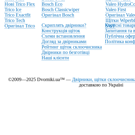
Нові Trico Flex
Bosch Eco
Valeo HydroCo
Trico Ice
Bosch Classicwiper
Valeo First
Trico Exactfit
Оригінал Bosch
Оригінал Vale
Trico Tech
Щітки Wiperbl
Скриплять двірники?
Корисні товар
Оригінал Trico
SWF
Конструкція щіток
Запитання та в
Схеми встановлення
Публічна офер
Догляд за двірниками
Політика конф
Рейтинг щіток склоочисника
Двірники по безготівці
Наші клієнти
©2009—2025 Dvorniki.ua™ —
Двірники, щітки склоочисника
доставкою по Україні