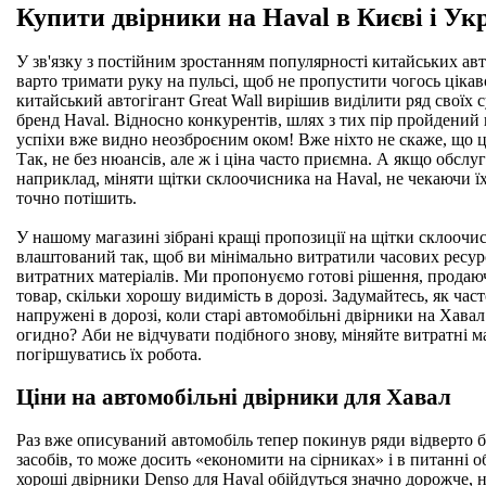
Купити двірники на Haval в Києві і Укр
У зв'язку з постійним зростанням популярності китайських авт
варто тримати руку на пульсі, щоб не пропустити чогось цікав
китайський автогігант Great Wall вирішив виділити ряд своїх 
бренд Haval. Відносно конкурентів, шлях з тих пір пройдений
успіхи вже видно неозброєним оком! Вже ніхто не скаже, що ці
Так, не без нюансів, але ж і ціна часто приємна. А якщо обслу
наприклад, міняти щітки склоочисника на Haval, не чекаючи ї
точно потішить.
У нашому магазині зібрані кращі пропозиції на щітки склоочис
влаштований так, щоб ви мінімально витратили часових ресурсі
витратних матеріалів. Ми пропонуємо готові рішення, продаю
товар, скільки хорошу видимість в дорозі. Задумайтесь, як част
напружені в дорозі, коли старі автомобільні двірники на Хава
огидно? Аби не відчувати подібного знову, міняйте витратні 
погіршуватись їх робота.
Ціни на автомобільні двірники для Хавал
Раз вже описуваний автомобіль тепер покинув ряди відверто
засобів, то може досить «економити на сірниках» і в питанні
хороші двірники Denso для Haval обійдуться значно дорожче, 