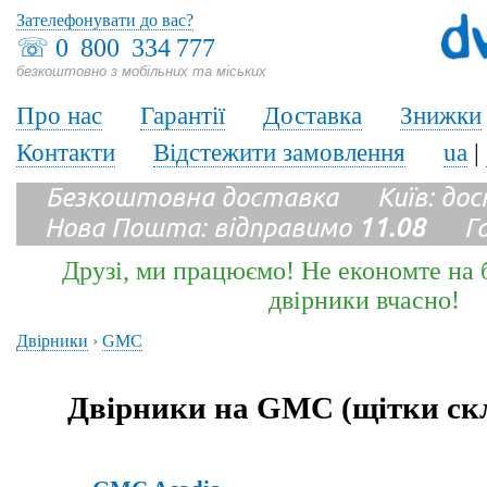
Зателефонувати до вас?
☏
0 800 334 777
безкоштовно з мобільних та міських
Про нас
Гарантії
Доставка
Знижки
Контакти
Відстежити замовлення
ua
|
Безкоштовна доставка Київ: до
Нова Пошта: відправимо
11.08
Гара
Друзі, ми працюємо! Не економте на б
двірники вчасно!
Двірники
›
GMC
Двірники на GMC (щітки ск