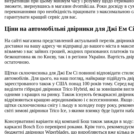
витративши при цьому мінімум часу і розумну щодо отримано
зможете, звернувшись в магазин dvorniki.ua. Роки досвіду в 
переконаннями про необхідність працювати з максимальною с
гарантувати кращий сервіс для вас.
Ціни на автомобільні двірники для Джі Ем С
На сайті магазина представлений актуальний перелік двірників, 
доставки на вашу адресу чи відправці до вашого міста в макси
візьмемо з вас зайвих грошей, жодних прихованих платежів т
безкоштовна як по Києву, так і в регіони України. Вартість дві
остаточною.
Щітки склоочисника для Джі Ем Сі повинні відповідати стилю
автомобілів. Для цього, на наш погляд, найкраще підійдуть дв
зареєстрованого також у США понад 100 років тому. Серед вар
виділити гібридні двірники Trico Hybrid, які за зовнішнім ви
одними з кращих на ринку. Також існують безкаркасні двірники T
відрізняються кращою аеродинамікою і є всесезонними. Якщо
щітки склоочисника снігу і льоду в холодну пору року, реком
світі зимові двірники Trico Ice, з якими взимку буде їздити на
Консервативні варіанти від компанії Бош також завжди в ходу: 
каркасні Bosch Eco перевірені роками. Крім того, рекомендуєм
бюджетні двірники Wiperblades, що виробляються вже кілька ро