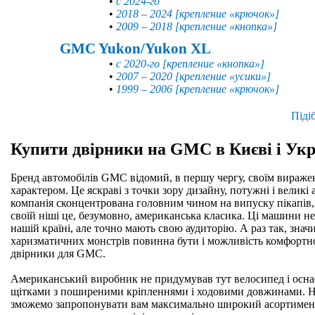
•
с 2024-го
•
2018 – 2024 [крепление «крючок»]
•
2009 – 2018 [крепление «кнопка»]
GMC Yukon/Yukon XL
•
с 2020-го [крепление «кнопка»]
•
2007 – 2020 [крепление «усики»]
•
1999 – 2006 [крепление «крючок»]
Піді
Купити двірники на GMC в Києві і Укр
Бренд автомобілів GMC відомий, в першу чергу, своїм вираж
характером. Це яскраві з точки зору дизайну, потужні і великі 
компанія сконцентрована головним чином на випуску пікапів, 
своїй ніші це, безумовно, американська класика. Ці машини н
нашій країні, але точно мають свою аудиторію. А раз так, знач
харизматичних монстрів повинна бути і можливість комфортно
двірники для GMC.
Американський виробник не придумував тут велосипед і осна
щітками з поширеними кріпленнями і ходовими довжинами. На
зможемо запропонувати вам максимально широкий асортимен