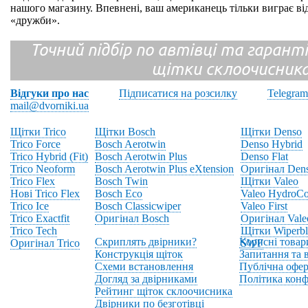
нашого магазину. Впевнені, ваш американець тільки виграє від
«дружби».
Точний підбір по автівці та гарантія
щітки склоочисник
Відгуки про нас
Підписатися на розсилку
Telegram
mail@dvorniki.ua
Щітки Trico
Щітки Bosch
Щітки Denso
Trico Force
Bosch Aerotwin
Denso Hybrid
Trico Hybrid (Fit)
Bosch Aerotwin Plus
Denso Flat
Trico Neoform
Bosch Aerotwin Plus eXtension
Оригінал Den
Trico Flex
Bosch Twin
Щітки Valeo
Нові Trico Flex
Bosch Eco
Valeo HydroCo
Trico Ice
Bosch Classicwiper
Valeo First
Trico Exactfit
Оригінал Bosch
Оригінал Vale
Trico Tech
Щітки Wiperbl
Скриплять двірники?
Корисні товар
Оригінал Trico
SWF
Конструкція щіток
Запитання та в
Схеми встановлення
Публічна офер
Догляд за двірниками
Політика конф
Рейтинг щіток склоочисника
Двірники по безготівці