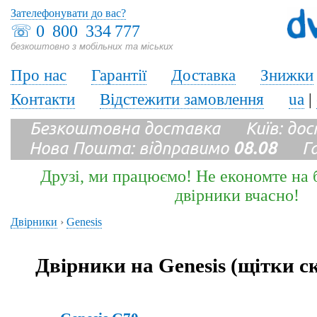
Зателефонувати до вас?
☏
0 800 334 777
безкоштовно з мобільних та міських
Про нас
Гарантії
Доставка
Знижки
Контакти
Відстежити замовлення
ua
|
Безкоштовна доставка Київ: до
Нова Пошта: відправимо
08.08
Гара
Друзі, ми працюємо! Не економте на б
двірники вчасно!
Двірники
›
Genesis
Двірники на Genesis (щітки 