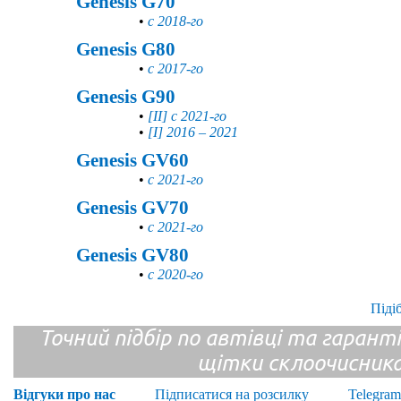
Genesis G70
•
с 2018-го
Genesis G80
•
с 2017-го
Genesis G90
•
[II] с 2021-го
•
[I] 2016 – 2021
Genesis GV60
•
с 2021-го
Genesis GV70
•
с 2021-го
Genesis GV80
•
с 2020-го
Піді
Точний підбір по автівці та гарантія
щітки склоочисник
Відгуки про нас
Підписатися на розсилку
Telegram