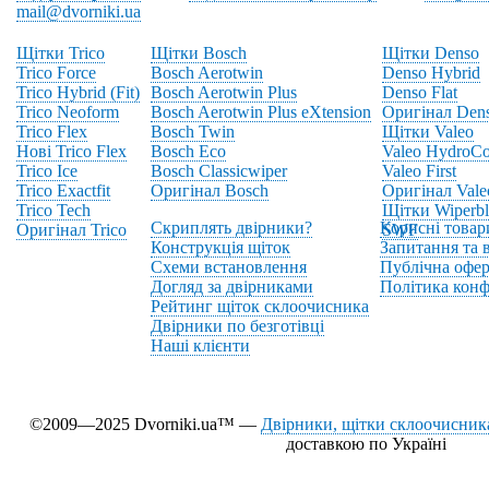
mail@dvorniki.ua
Щітки Trico
Щітки Bosch
Щітки Denso
Trico Force
Bosch Aerotwin
Denso Hybrid
Trico Hybrid (Fit)
Bosch Aerotwin Plus
Denso Flat
Trico Neoform
Bosch Aerotwin Plus eXtension
Оригінал Den
Trico Flex
Bosch Twin
Щітки Valeo
Нові Trico Flex
Bosch Eco
Valeo HydroCo
Trico Ice
Bosch Classicwiper
Valeo First
Trico Exactfit
Оригінал Bosch
Оригінал Vale
Trico Tech
Щітки Wiperbl
Скриплять двірники?
Корисні товар
Оригінал Trico
SWF
Конструкція щіток
Запитання та в
Схеми встановлення
Публічна офер
Догляд за двірниками
Політика конф
Рейтинг щіток склоочисника
Двірники по безготівці
Наші клієнти
©2009—2025 Dvorniki.ua™ —
Двірники, щітки склоочисника
доставкою по Україні