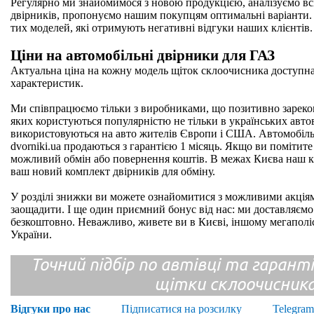
Регулярно ми знайомимося з новою продукцією, аналізуємо всі
двірників, пропонуємо нашим покупцям оптимальні варіанти. 
тих моделей, які отримують негативні відгуки наших клієнтів.
Ціни на автомобільні двірники для ГАЗ
Актуальна ціна на кожну модель щіток склоочисника доступна
характеристик.
Ми співпрацюємо тільки з виробниками, що позитивно зареко
яких користуються популярністю не тільки в українських авто
використовуються на авто жителів Європи і США. Автомобіль
dvorniki.ua продаються з гарантією 1 місяць. Якщо ви помітите
можливий обмін або повернення коштів. В межах Києва наш к
ваш новий комплект двірників для обміну.
У розділі знижки ви можете ознайомитися з можливими акціям
заощадити. І ще один приємний бонус від нас: ми доставляє
безкоштовно. Неважливо, живете ви в Києві, іншому мегаполіс
України.
Точний підбір по автівці та гарантія
щітки склоочисник
Відгуки про нас
Підписатися на розсилку
Telegram