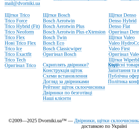
mail@dvorniki.ua
Щітки Trico
Щітки Bosch
Щітки Denso
Trico Force
Bosch Aerotwin
Denso Hybrid
Trico Hybrid (Fit)
Bosch Aerotwin Plus
Denso Flat
Trico Neoform
Bosch Aerotwin Plus eXtension
Оригінал Den
Trico Flex
Bosch Twin
Щітки Valeo
Нові Trico Flex
Bosch Eco
Valeo HydroCo
Trico Ice
Bosch Classicwiper
Valeo First
Trico Exactfit
Оригінал Bosch
Оригінал Vale
Trico Tech
Щітки Wiperbl
Скриплять двірники?
Корисні товар
Оригінал Trico
SWF
Конструкція щіток
Запитання та в
Схеми встановлення
Публічна офер
Догляд за двірниками
Політика конф
Рейтинг щіток склоочисника
Двірники по безготівці
Наші клієнти
©2009—2025 Dvorniki.ua™ —
Двірники, щітки склоочисника
доставкою по Україні