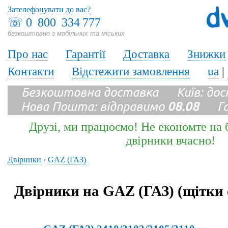
Зателефонувати до вас?
☏
0 800 334 777
безкоштовно з мобільних та міських
Про нас
Гарантії
Доставка
Знижки
Контакти
Відстежити замовлення
ua
|
Безкоштовна доставка Київ: до
Нова Пошта: відправимо
08.08
Гара
Друзі, ми працюємо! Не економте на б
двірники вчасно!
Двірники
›
GAZ (ГАЗ)
Двірники на GAZ (ГАЗ) (щітки