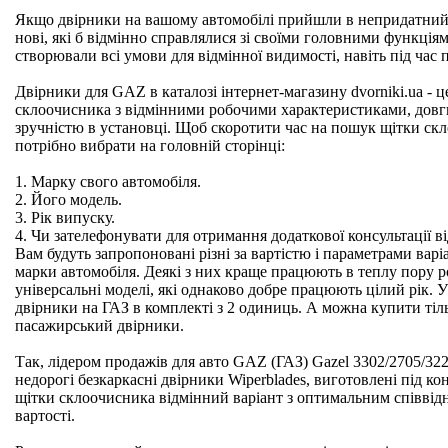
Якщо двірники на вашому автомобілі прийшли в непридатний 
нові, які б відмінно справлялися зі своїми головними функція
створювали всі умови для відмінної видимості, навіть під час
Двірники для GAZ в каталозі інтернет-магазину dvorniki.ua - це
склоочисника з відмінними робочими характеристиками, довг
зручністю в установці. Щоб скоротити час на пошук щітки скл
потрібно вибрати на головній сторінці:
1. Марку свого автомобіля.
2. Його модель.
3. Рік випуску.
4. Чи зателефонувати для отримання додаткової консультації в
Вам будуть запропоновані різні за вартістю і параметрами варі
марки автомобіля. Деякі з них краще працюють в теплу пору рок
універсальні моделі, які однаково добре працюють цілий рік. 
двірники на ГАЗ в комплекті з 2 одиниць. А можна купити тіл
пасажирський двірники.
Так, лідером продажів для авто GAZ (ГАЗ) Gazel 3302/2705/32
недорогі безкаркасні двірники Wiperblades, виготовлені під ко
щітки склоочисника відмінний варіант з оптимальним співвід
вартості.