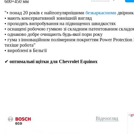
600+450 мм
"• понад 20 років є найпопулярнішими
безкаркасними
двірник
• мають консервативний зовнішній вигляд
• проходять випробування на підвищених швидкостях
• оснащені робочою гумкою зі складним патентованим складо
• однаково добре очищають будь-якої пори року
• гума з інноваційним полімерним покриттям Power Protection 
тихіше робота"
• вироблені в Бельгії
✔
оптимальні щітки для Chevrolet Equinox
Відеоогляд