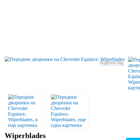
Відеоогляд
Wiperblades