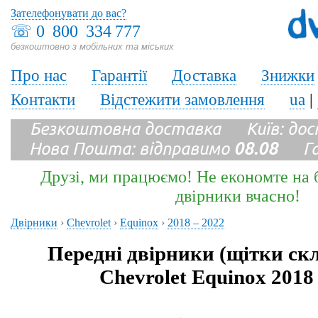
Зателефонувати до вас?
☏
0 800 334 777
безкоштовно з мобільних та міських
Про нас
Гарантії
Доставка
Знижки
Контакти
Відстежити замовлення
ua
|
Безкоштовна доставка Київ: до
Нова Пошта: відправимо
08.08
Гара
Друзі, ми працюємо! Не економте на б
двірники вчасно!
Двірники
›
Chevrolet
›
Equinox
›
2018 – 2022
Передні двірники (щітки ск
Chevrolet Equinox 2018