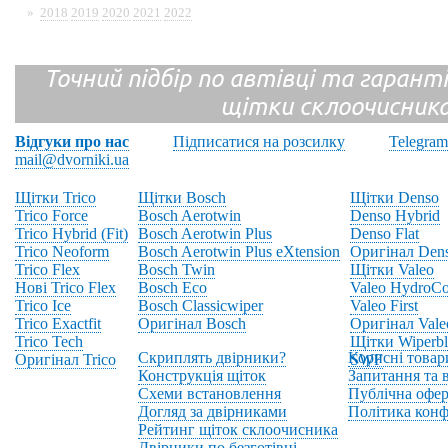
»
2018
2019
2020
2021
2022
Точний підбір по автівці та гарантія
щітки склоочисник
Відгуки про нас
Підписатися на розсилку
Telegram
mail@dvorniki.ua
Щітки Trico
Щітки Bosch
Щітки Denso
Trico Force
Bosch Aerotwin
Denso Hybrid
Trico Hybrid (Fit)
Bosch Aerotwin Plus
Denso Flat
Trico Neoform
Bosch Aerotwin Plus eXtension
Оригінал Den
Trico Flex
Bosch Twin
Щітки Valeo
Нові Trico Flex
Bosch Eco
Valeo HydroCo
Trico Ice
Bosch Classicwiper
Valeo First
Trico Exactfit
Оригінал Bosch
Оригінал Vale
Trico Tech
Щітки Wiperbl
Скриплять двірники?
Корисні товар
Оригінал Trico
SWF
Конструкція щіток
Запитання та в
Схеми встановлення
Публічна офер
Догляд за двірниками
Політика конф
Рейтинг щіток склоочисника
Двірники по безготівці