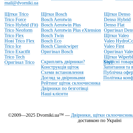
mail@dvorniki.ua
Щітки Trico
Щітки Bosch
Щітки Denso
Trico Force
Bosch Aerotwin
Denso Hybrid
Trico Hybrid (Fit)
Bosch Aerotwin Plus
Denso Flat
Trico Neoform
Bosch Aerotwin Plus eXtension
Оригінал Den
Trico Flex
Bosch Twin
Щітки Valeo
Нові Trico Flex
Bosch Eco
Valeo HydroCo
Trico Ice
Bosch Classicwiper
Valeo First
Trico Exactfit
Оригінал Bosch
Оригінал Vale
Trico Tech
Щітки Wiperbl
Скриплять двірники?
Корисні товар
Оригінал Trico
SWF
Конструкція щіток
Запитання та в
Схеми встановлення
Публічна офер
Догляд за двірниками
Політика конф
Рейтинг щіток склоочисника
Двірники по безготівці
Наші клієнти
©2009—2025 Dvorniki.ua™ —
Двірники, щітки склоочисника
доставкою по Україні