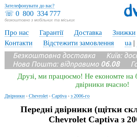
Зателефонувати до вас?
☏
0 800 334 777
безкоштовно з мобільних та міських
Про нас
Гарантії
Доставка
Знижки
Контакти
Відстежити замовлення
ua
|
Безкоштовна доставка Київ: до
Нова Пошта: відправимо
06.08
Гара
Друзі, ми працюємо! Не економте на б
двірники вчасно!
Двірники
›
Chevrolet
›
Captiva
›
з 2006-го
Передні двірники (щітки ск
Chevrolet Captiva з 20