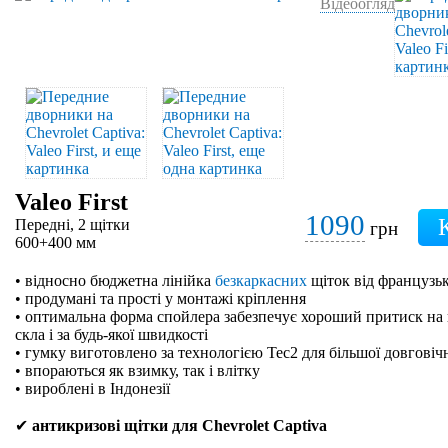
Відеоогляд
Valeo First
1090
Передні, 2 щітки
грн
600+400 мм
• відносно бюджетна лінійка
безкаркасних
щіток від французьк
• продумані та прості у монтажі кріплення
• оптимальна форма спойлера забезпечує хороший притиск на 
скла і за будь-якої швидкості
• гумку виготовлено за технологією Tec2 для більшої довговіч
• впораються як взимку, так і влітку
• вироблені в Індонезії
✔
антикризові щітки для Chevrolet Captiva