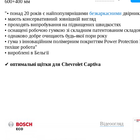
600+400 мм
"• понад 20 років є найпопулярнішими
безкаркасними
двірник
• мають консервативний зовнішній вигляд
• проходять випробування на підвищених швидкостях
• оснащені робочою гумкою зі складним патентованим складо
• однаково добре очищають будь-якої пори року
• гума з інноваційним полімерним покриттям Power Protection 
тихіше робота"
• вироблені в Бельгії
✔
оптимальні щітки для Chevrolet Captiva
Відеоогляд