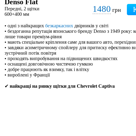
Denso Flat
1480
Передні, 2 щітки
грн
600+400 мм
• одні з найкращих
безкаркасних
двірників у світі
• бездоганна репутація японського бренду Denso з 1949 року: 
лише товари преміум-рівня
• мають спеціальне кріплення саме для вашого авто, перехідн
• завдяки асиметричному спойлеру для притиску ефективно в
зустрічний потік повітря
• проходять випробування на підвищених швидкостях
• оснащені довговічною чистячою гумкою
• добре працюють як взимку, так і влітку
• вироблені у Франції
✔
найкращі на ринку щітки для Chevrolet Captiva