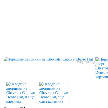
Відеоогляд