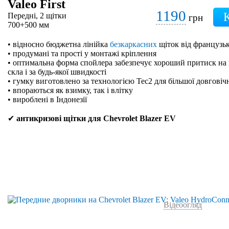
Valeo First
1190
Передні, 2 щітки
грн
700+500 мм
• відносно бюджетна лінійка
безкаркасних
щіток від французьк
• продумані та прості у монтажі кріплення
• оптимальна форма спойлера забезпечує хороший притиск на 
скла і за будь-якої швидкості
• гумку виготовлено за технологією Tec2 для більшої довговіч
• впораються як взимку, так і влітку
• вироблені в Індонезії
✔
антикризові щітки для Chevrolet Blazer EV
Відеоогляд