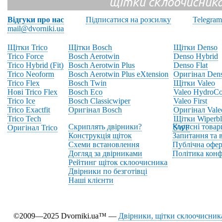
щітки склоочисник
Відгуки про нас
Підписатися на розсилку
Telegram
mail@dvorniki.ua
Щітки Trico
Щітки Bosch
Щітки Denso
Trico Force
Bosch Aerotwin
Denso Hybrid
Trico Hybrid (Fit)
Bosch Aerotwin Plus
Denso Flat
Trico Neoform
Bosch Aerotwin Plus eXtension
Оригінал Den
Trico Flex
Bosch Twin
Щітки Valeo
Нові Trico Flex
Bosch Eco
Valeo HydroCo
Trico Ice
Bosch Classicwiper
Valeo First
Trico Exactfit
Оригінал Bosch
Оригінал Vale
Trico Tech
Щітки Wiperbl
Скриплять двірники?
Корисні товар
Оригінал Trico
SWF
Конструкція щіток
Запитання та в
Схеми встановлення
Публічна офер
Догляд за двірниками
Політика конф
Рейтинг щіток склоочисника
Двірники по безготівці
Наші клієнти
©2009—2025 Dvorniki.ua™ —
Двірники, щітки склоочисника