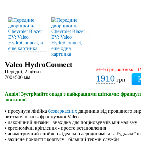
Valeo HydroConnect
2115
грн,
знижка –
Передні, 2 щітки
1910
700+500 мм
грн
Акція! Зустрічайте опади з найкращими щітками: французьк
знижкою!
• просунута лінійка
безкаркасних
двірників від провідного ви
автозапчастин - французької Valeo
• лаконічний дизайн - знахідка для поціновувачів мінімалізму
• ергономічні кріплення - просте встановлення
• асиметричний спойлер - ідеальна аеродинаміка за будь-якої 
• захисне покриття корпусу - більший термін служби