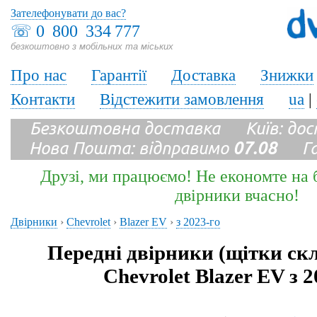
Зателефонувати до вас?
☏
0 800 334 777
безкоштовно з мобільних та міських
Про нас
Гарантії
Доставка
Знижки
Контакти
Відстежити замовлення
ua
|
Безкоштовна доставка Київ: до
Нова Пошта: відправимо
07.08
Гара
Друзі, ми працюємо! Не економте на б
двірники вчасно!
Двірники
›
Chevrolet
›
Blazer EV
›
з 2023-го
Передні двірники (щітки ск
Chevrolet Blazer EV з 2