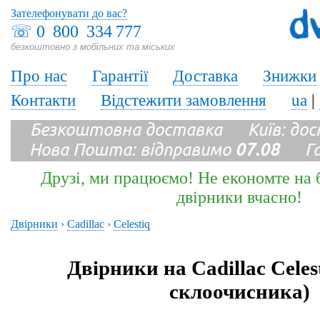
Зателефонувати до вас?
☏
0 800 334 777
безкоштовно з мобільних та міських
Про нас
Гарантії
Доставка
Знижки
Контакти
Відстежити замовлення
ua
|
Безкоштовна доставка Київ: до
Нова Пошта: відправимо
07.08
Гара
Друзі, ми працюємо! Не економте на б
двірники вчасно!
Двірники
›
Cadillac
›
Celestiq
Двірники на Cadillac Celes
склоочисника)