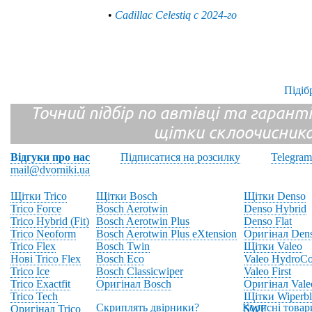
•
Cadillac Celestiq с 2024-го
Підіб
Точний підбір по автівці та гарантія
щітки склоочисник
Відгуки про нас
Підписатися на розсилку
Telegram
mail@dvorniki.ua
Щітки Trico
Щітки Bosch
Щітки Denso
Trico Force
Bosch Aerotwin
Denso Hybrid
Trico Hybrid (Fit)
Bosch Aerotwin Plus
Denso Flat
Trico Neoform
Bosch Aerotwin Plus eXtension
Оригінал Den
Trico Flex
Bosch Twin
Щітки Valeo
Нові Trico Flex
Bosch Eco
Valeo HydroCo
Trico Ice
Bosch Classicwiper
Valeo First
Trico Exactfit
Оригінал Bosch
Оригінал Vale
Trico Tech
Щітки Wiperbl
Скриплять двірники?
Корисні товар
Оригінал Trico
SWF