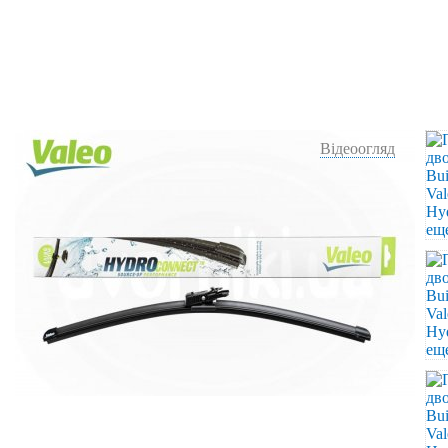
Відеоогляд