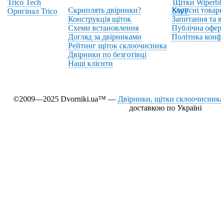
Trico Tech
Щітки Wiperbl
Скриплять двірники?
Корисні товар
Оригінал Trico
SWF
Конструкція щіток
Запитання та в
Схеми встановлення
Публічна офер
Догляд за двірниками
Політика конф
Рейтинг щіток склоочисника
Двірники по безготівці
Наші клієнти
©2009—2025 Dvorniki.ua™ —
Двірники, щітки склоочисника
доставкою по Україні