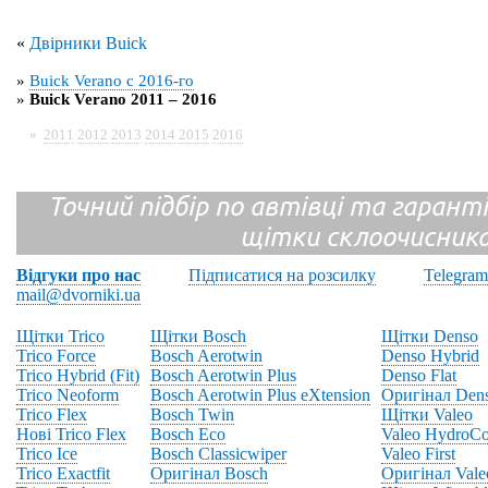
«
Двірники Buick
»
Buick Verano с 2016-го
»
Buick Verano 2011 – 2016
»
2011
2012
2013
2014
2015
2016
Точний підбір по автівці та гарантія
щітки склоочисник
Відгуки про нас
Підписатися на розсилку
Telegram
mail@dvorniki.ua
Щітки Trico
Щітки Bosch
Щітки Denso
Trico Force
Bosch Aerotwin
Denso Hybrid
Trico Hybrid (Fit)
Bosch Aerotwin Plus
Denso Flat
Trico Neoform
Bosch Aerotwin Plus eXtension
Оригінал Den
Trico Flex
Bosch Twin
Щітки Valeo
Нові Trico Flex
Bosch Eco
Valeo HydroCo
Trico Ice
Bosch Classicwiper
Valeo First
Trico Exactfit
Оригінал Bosch
Оригінал Vale