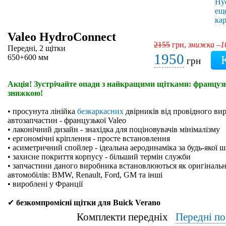
Valeo HydroConnect
2155
грн,
знижка –
Передні, 2 щітки
1950
650+600 мм
грн
Акція! Зустрічайте опади з найкращими щітками: французьк
знижкою!
• просунута лінійка
безкаркасних
двірників від провідного ви
автозапчастин - французької Valeo
• лаконічний дизайн - знахідка для поціновувачів мінімалізму
• ергономічні кріплення - просте встановлення
• асиметричний спойлер - ідеальна аеродинаміка за будь-якої 
• захисне покриття корпусу - більший термін служби
• запчастини даного виробника встановлюються як оригінальн
автомобілів: BMW, Renault, Ford, GM та інші
• вироблені у Франції
✔
безкомпромісні щітки для Buick Verano
Комплекти передніх
Передні п