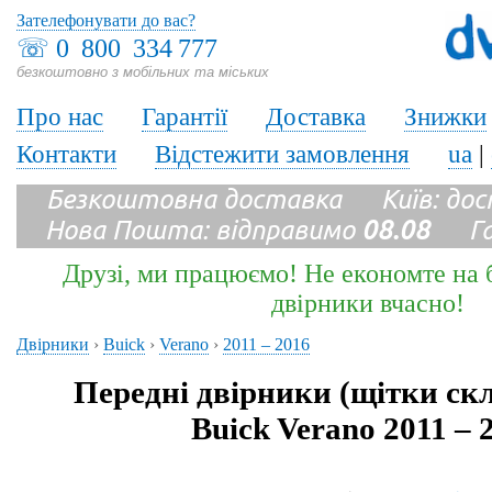
Зателефонувати до вас?
☏
0 800 334 777
безкоштовно з мобільних та міських
Про нас
Гарантії
Доставка
Знижки
Контакти
Відстежити замовлення
ua
|
Безкоштовна доставка Київ: до
Нова Пошта: відправимо
08.08
Гара
Друзі, ми працюємо! Не економте на б
двірники вчасно!
Двірники
›
Buick
›
Verano
›
2011 – 2016
Передні двірники (щітки ск
Buick Verano 2011 – 