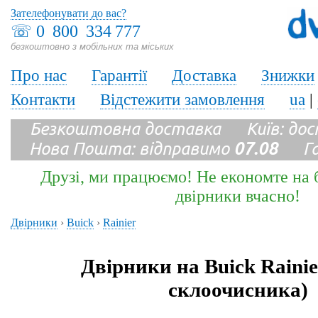
Зателефонувати до вас?
☏
0 800 334 777
безкоштовно з мобільних та міських
Про нас
Гарантії
Доставка
Знижки
Контакти
Відстежити замовлення
ua
|
Безкоштовна доставка Київ: до
Нова Пошта: відправимо
07.08
Гара
Друзі, ми працюємо! Не економте на б
двірники вчасно!
Двірники
›
Buick
›
Rainier
Двірники на Buick Rainie
склоочисника)