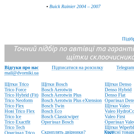
•
Buick Rainier 2004 – 2007
Підіб
Точний підбір по автівці та гарантія
щітки склоочисник
Відгуки про нас
Підписатися на розсилку
Telegram
mail@dvorniki.ua
Щітки Trico
Щітки Bosch
Щітки Denso
Trico Force
Bosch Aerotwin
Denso Hybrid
Trico Hybrid (Fit)
Bosch Aerotwin Plus
Denso Flat
Trico Neoform
Bosch Aerotwin Plus eXtension
Оригінал Den
Trico Flex
Bosch Twin
Щітки Valeo
Нові Trico Flex
Bosch Eco
Valeo HydroCo
Trico Ice
Bosch Classicwiper
Valeo First
Trico Exactfit
Оригінал Bosch
Оригінал Vale
Trico Tech
Щітки Wiperbl
Скриплять двірники?
Корисні товар
Оригінал Trico
SWF