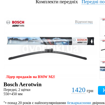
Комплекти передніх
Передні п
Відеоогляд
Лідер продажів на BMW M2!
Bosch Aerotwin
1420
Передні, 2 щітки
грн
550+450 мм
"• понад 20 років є найпопулярнішими
безкаркасними
двірник