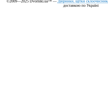
©2009—2025 Dvorniki.ua™ —
Двірники, щітки склоочисника
доставкою по Україні