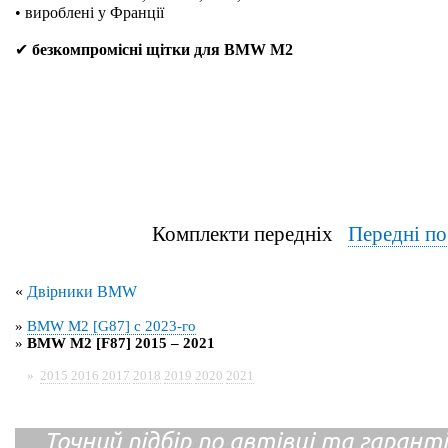
• вироблені у Франції
✔
безкомпромісні щітки для BMW M2
Комплекти передніх
Передні п
«
Двірники BMW
»
BMW M2 [G87] с 2023-го
»
BMW M2 [F87] 2015 – 2021
»
2015
2016
2017
2018
2019
2020
2021
Точний підбір по автівці та гарантія