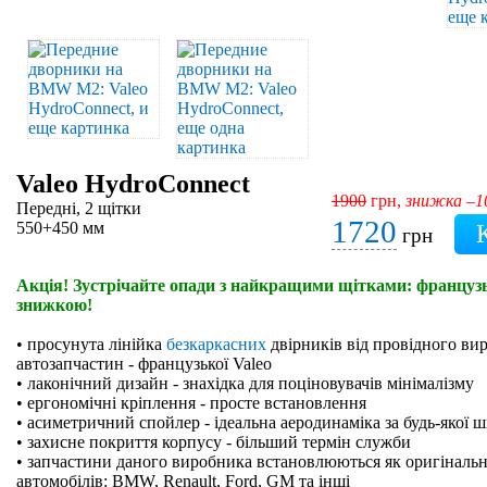
Valeo HydroConnect
1900
грн,
знижка –
Передні, 2 щітки
1720
550+450 мм
грн
Акція! Зустрічайте опади з найкращими щітками: французьк
знижкою!
• просунута лінійка
безкаркасних
двірників від провідного ви
автозапчастин - французької Valeo
• лаконічний дизайн - знахідка для поціновувачів мінімалізму
• ергономічні кріплення - просте встановлення
• асиметричний спойлер - ідеальна аеродинаміка за будь-якої 
• захисне покриття корпусу - більший термін служби
• запчастини даного виробника встановлюються як оригінальн
автомобілів: BMW, Renault, Ford, GM та інші