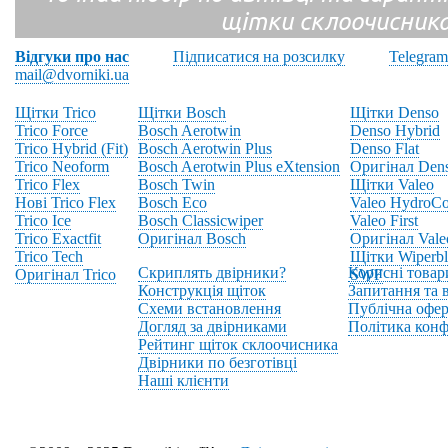
щітки склоочисник
Відгуки про нас
Підписатися на розсилку
Telegram
mail@dvorniki.ua
Щітки Trico
Щітки Bosch
Щітки Denso
Trico Force
Bosch Aerotwin
Denso Hybrid
Trico Hybrid (Fit)
Bosch Aerotwin Plus
Denso Flat
Trico Neoform
Bosch Aerotwin Plus eXtension
Оригінал Den
Trico Flex
Bosch Twin
Щітки Valeo
Нові Trico Flex
Bosch Eco
Valeo HydroCo
Trico Ice
Bosch Classicwiper
Valeo First
Trico Exactfit
Оригінал Bosch
Оригінал Vale
Trico Tech
Щітки Wiperbl
Скриплять двірники?
Корисні товар
Оригінал Trico
SWF
Конструкція щіток
Запитання та в
Схеми встановлення
Публічна офер
Догляд за двірниками
Політика конф
Рейтинг щіток склоочисника
Двірники по безготівці
Наші клієнти