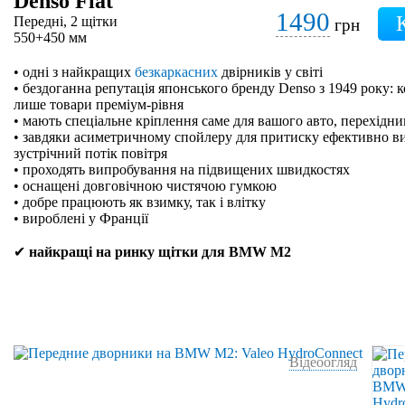
Denso Flat
1490
Передні, 2 щітки
грн
550+450 мм
• одні з найкращих
безкаркасних
двірників у світі
• бездоганна репутація японського бренду Denso з 1949 року: 
лише товари преміум-рівня
• мають спеціальне кріплення саме для вашого авто, перехідн
• завдяки асиметричному спойлеру для притиску ефективно в
зустрічний потік повітря
• проходять випробування на підвищених швидкостях
• оснащені довговічною чистячою гумкою
• добре працюють як взимку, так і влітку
• вироблені у Франції
✔
найкращі на ринку щітки для BMW M2
Відеоогляд