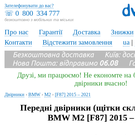
Зателефонувати до вас?
☏
0 800 334 777
безкоштовно з мобільних та міських
Про нас
Гарантії
Доставка
Знижки
Контакти
Відстежити замовлення
ua
|
Безкоштовна доставка Київ: до
Нова Пошта: відправимо
06.08
Гара
Друзі, ми працюємо! Не економте на б
двірники вчасно!
Двірники
›
BMW
›
M2
›
[F87] 2015 – 2021
Передні двірники (щітки ск
BMW M2 [F87] 2015 –