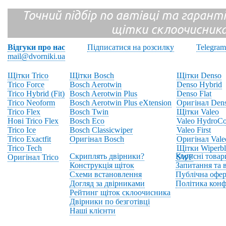
Точний підбір по автівці та гарантія
щітки склоочисник
Відгуки про нас
Підписатися на розсилку
Telegram
mail@dvorniki.ua
Щітки Trico
Щітки Bosch
Щітки Denso
Trico Force
Bosch Aerotwin
Denso Hybrid
Trico Hybrid (Fit)
Bosch Aerotwin Plus
Denso Flat
Trico Neoform
Bosch Aerotwin Plus eXtension
Оригінал Den
Trico Flex
Bosch Twin
Щітки Valeo
Нові Trico Flex
Bosch Eco
Valeo HydroCo
Trico Ice
Bosch Classicwiper
Valeo First
Trico Exactfit
Оригінал Bosch
Оригінал Vale
Trico Tech
Щітки Wiperbl
Скриплять двірники?
Корисні товар
Оригінал Trico
SWF
Конструкція щіток
Запитання та в
Схеми встановлення
Публічна офер
Догляд за двірниками
Політика конф
Рейтинг щіток склоочисника
Двірники по безготівці
Наші клієнти