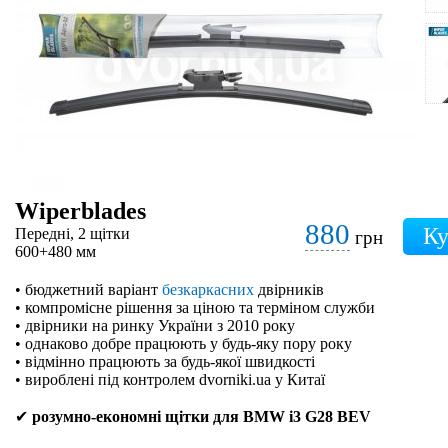
Wiperblades
880
Передні, 2 щітки
грн
600+480 мм
• бюджетний варіант
безкаркасних
двірників
• компромісне рішення за ціною та терміном служби
• двірники на ринку України з 2010 року
• однаково добре працюють у будь-яку пору року
• відмінно працюють за будь-якої швидкості
• вироблені під контролем dvorniki.ua у Китаї
✔
розумно-економні щітки для BMW i3 G28 BEV