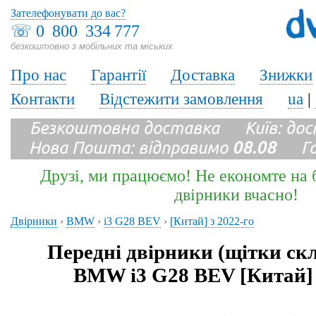
Зателефонувати до вас?
☏
0 800 334 777
безкоштовно з мобільних та міських
Про нас
Гарантії
Доставка
Знижки
Контакти
Відстежити замовлення
ua
|
Безкоштовна доставка Київ: до
Нова Пошта: відправимо
08.08
Гара
Друзі, ми працюємо! Не економте на б
двірники вчасно!
Двірники
›
BMW
›
i3 G28 BEV
›
[Китай] з 2022-го
Передні двірники (щітки ск
BMW i3 G28 BEV [Китай] 