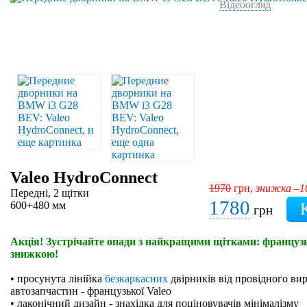
Відеоогляд
Valeo HydroConnect
1970
грн,
знижка –
Передні, 2 щітки
1780
600+480 мм
грн
Акція! Зустрічайте опади з найкращими щітками: французьк
знижкою!
• просунута лінійка
безкаркасних
двірників від провідного ви
автозапчастин - французької Valeo
• лаконічний дизайн - знахідка для поціновувачів мінімалізму