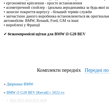
• ергономічні кріплення - просте встановлення
• асиметричний спойлер - ідеальна аеродинаміка за будь-якої 
• захисне покриття корпусу - більший термін служби
• запчастини даного виробника встановлюються як оригінальн
автомобілів: BMW, Renault, Ford, GM та інші
• вироблені у Франції
✔
безкомпромісні щітки для BMW i3 G28 BEV
Комплекти передніх
Передні п
«
Двірники BMW
»
BMW i3 G28 BEV [Китай] с 2022-го
»
2022
2023
2024
2025
2026