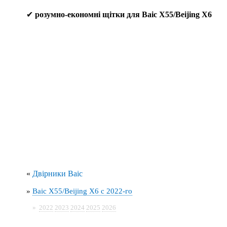
✔
розумно-економні щітки для Baic X55/Beijing X6
«
Двірники Baic
»
Baic X55/Beijing X6 с 2022-го
»
2022
2023
2024
2025
2026