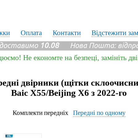
жки
Оплата
Контакти
Відстежити за
 доставимо
10.08
Нова Пошта: відпр
цюємо! Не економте на безпеці, замініть дв
едні двірники (щітки склоочисн
Baic X55/Beijing X6 з 2022-го
Комплекти передніх
Передні по одному