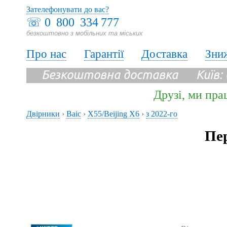
Зателефонувати до вас?
☏
0 800 334 777
безкоштовно з мобільних та міських
Про нас
Гарантії
Доставка
Зни
Безкоштовна доставка Київ:
Друзі, ми пра
Двірники
›
Baic
›
X55/Beijing X6
›
з 2022-го
Пер