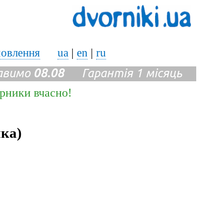
мовлення
ua
|
en
|
ru
авимо
08.08
Гарантія 1 місяць
ірники вчасно!
ика)