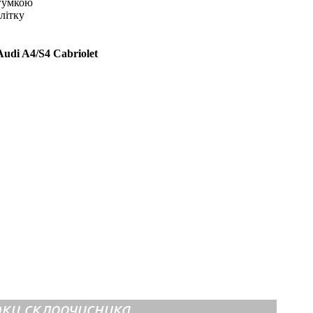
 гумкою
влітку
udi A4/S4 Cabriolet
ітки склоочисника