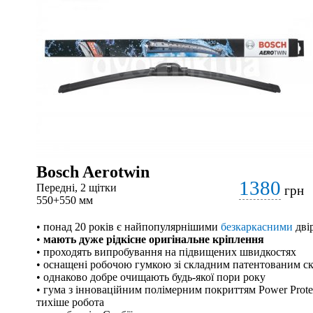
Bosch Aerotwin
1380
Передні, 2 щітки
грн
550+550 мм
• понад 20 років є найпопулярнішими
безкаркасними
дві
•
мають дуже рідкісне оригінальне кріплення
• проходять випробування на підвищених швидкостях
• оснащені робочою гумкою зі складним патентованим с
• однаково добре очищають будь-якої пори року
• гума з інноваційним полімерним покриттям Power Protec
тихіше робота