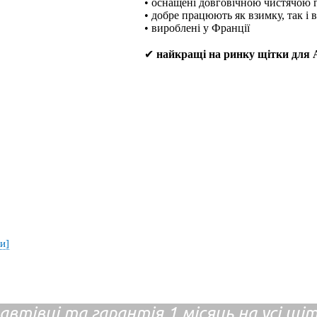
• оснащені довговічною чистячою
• добре працюють як взимку, так і 
• вироблені у Франції
✔
найкращі на ринку щітки для A
и]
 автівці та гарантія 1 місяць на усі щ