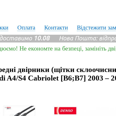
жки
Оплата
Контакти
Відстежити за
 доставимо
10.08
Нова Пошта: відпр
цюємо! Не економте на безпеці, замініть дв
едні двірники (щітки склоочисн
i A4/S4 Cabriolet [B6;B7] 2003 – 