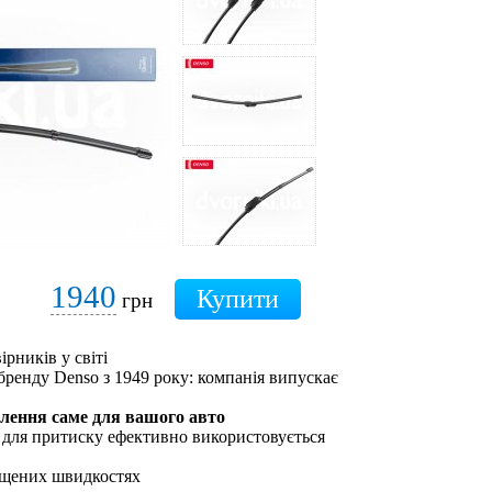
1940
грн
ірників у світі
бренду Denso з 1949 року: компанія випускає
плення саме для вашого авто
 для притиску ефективно використовується
ищених швидкостях