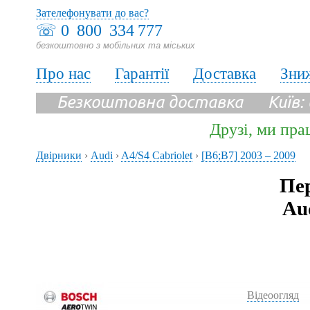
Зателефонувати до вас?
☏
0 800 334 777
безкоштовно з мобільних та міських
Про нас
Гарантії
Доставка
Зни
Безкоштовна доставка Київ:
Друзі, ми пра
Двірники
›
Audi
›
A4/S4 Cabriolet
›
[B6;B7] 2003 – 2009
Пер
Aud
Відеоогляд