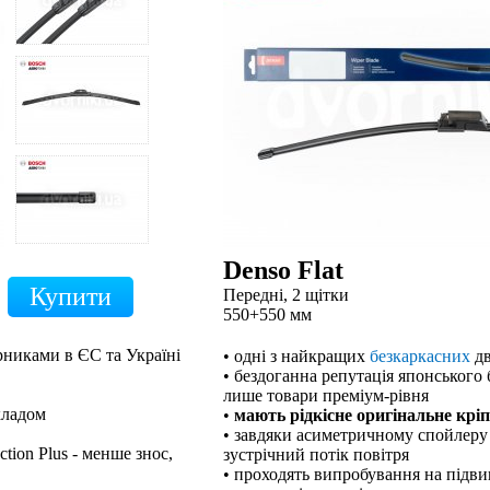
Denso Flat
Передні, 2 щітки
550+550 мм
рниками в ЄС та Україні
• одні з найкращих
безкаркасних
дв
• бездоганна репутація японського 
лише товари преміум-рівня
кладом
•
мають рідкісне оригінальне крі
• завдяки асиметричному спойлеру
tion Plus - менше знос,
зустрічний потік повітря
• проходять випробування на підв