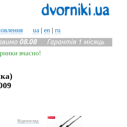
мовлення
ua
|
en
|
ru
авимо
08.08
Гарантія 1 місяць
ірники вчасно!
ика)
2009
Відеоогляд