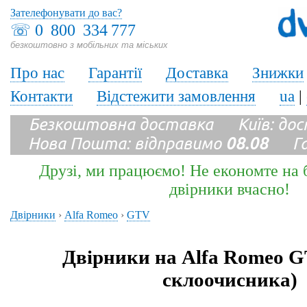
Зателефонувати до вас?
☏
0 800 334 777
безкоштовно з мобільних та міських
Про нас
Гарантії
Доставка
Знижки
Контакти
Відстежити замовлення
ua
|
Безкоштовна доставка Київ: до
Нова Пошта: відправимо
08.08
Гара
Друзі, ми працюємо! Не економте на б
двірники вчасно!
Двірники
›
Alfa Romeo
›
GTV
Двірники на Alfa Romeo G
склоочисника)