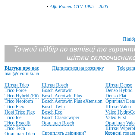
•
Alfa Romeo GTV 1995 – 2005
Підіб
Точний підбір по автівці та гарантія
щітки склоочисник
Відгуки про нас
Підписатися на розсилку
Telegram
mail@dvorniki.ua
Щітки Trico
Щітки Bosch
Щітки Denso
Trico Force
Bosch Aerotwin
Denso Hybrid
Trico Hybrid (Fit)
Bosch Aerotwin Plus
Denso Flat
Trico Neoform
Bosch Aerotwin Plus eXtension
Оригінал Den
Trico Flex
Bosch Twin
Щітки Valeo
Нові Trico Flex
Bosch Eco
Valeo HydroCo
Trico Ice
Bosch Classicwiper
Valeo First
Trico Exactfit
Оригінал Bosch
Оригінал Vale
Trico Tech
Щітки Wiperbl
Скриплять двірники?
Корисні товар
Оригінал Trico
SWF