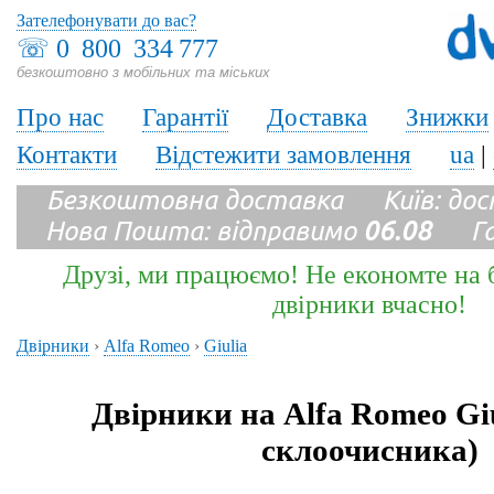
Зателефонувати до вас?
☏
0 800 334 777
безкоштовно з мобільних та міських
Про нас
Гарантії
Доставка
Знижки
Контакти
Відстежити замовлення
ua
|
Безкоштовна доставка Київ: до
Нова Пошта: відправимо
06.08
Гара
Друзі, ми працюємо! Не економте на б
двірники вчасно!
Двірники
›
Alfa Romeo
›
Giulia
Двірники на Alfa Romeo Giu
склоочисника)