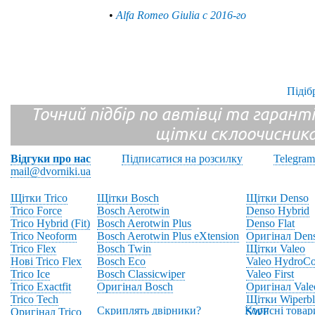
•
Alfa Romeo Giulia с 2016-го
Підіб
Точний підбір по автівці та гарантія
щітки склоочисник
Відгуки про нас
Підписатися на розсилку
Telegram
mail@dvorniki.ua
Щітки Trico
Щітки Bosch
Щітки Denso
Trico Force
Bosch Aerotwin
Denso Hybrid
Trico Hybrid (Fit)
Bosch Aerotwin Plus
Denso Flat
Trico Neoform
Bosch Aerotwin Plus eXtension
Оригінал Den
Trico Flex
Bosch Twin
Щітки Valeo
Нові Trico Flex
Bosch Eco
Valeo HydroCo
Trico Ice
Bosch Classicwiper
Valeo First
Trico Exactfit
Оригінал Bosch
Оригінал Vale
Trico Tech
Щітки Wiperbl
Скриплять двірники?
Корисні товар
Оригінал Trico
SWF