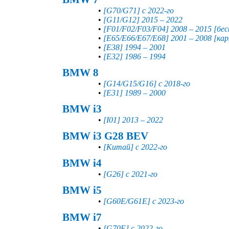
•
[G70/G71] с 2022-го
•
[G11/G12] 2015 – 2022
•
[F01/F02/F03/F04] 2008 – 2015 [бе
•
[E65/E66/E67/E68] 2001 – 2008 [ка
•
[E38] 1994 – 2001
•
[E32] 1986 – 1994
BMW 8
•
[G14/G15/G16] с 2018-го
•
[E31] 1989 – 2000
BMW i3
•
[I01] 2013 – 2022
BMW i3 G28 BEV
•
[Китай] с 2022-го
BMW i4
•
[G26] с 2021-го
BMW i5
•
[G60E/G61E] с 2023-го
BMW i7
•
[G70E] с 2022-го