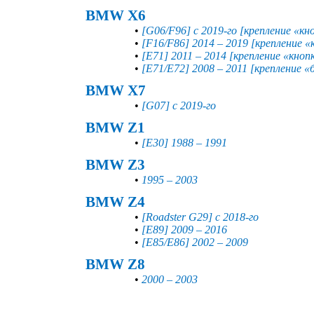
BMW X6
•
[G06/F96] с 2019-го [крепление «кн
•
[F16/F86] 2014 – 2019 [крепление 
•
[E71] 2011 – 2014 [крепление «кноп
•
[E71/E72] 2008 – 2011 [крепление «
BMW X7
•
[G07] с 2019-го
BMW Z1
•
[E30] 1988 – 1991
BMW Z3
•
1995 – 2003
BMW Z4
•
[Roadster G29] с 2018-го
•
[E89] 2009 – 2016
•
[E85/E86] 2002 – 2009
BMW Z8
•
2000 – 2003