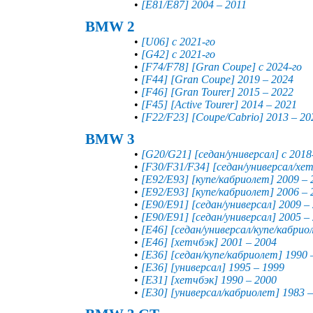
•
[E81/E87] 2004 – 2011
BMW 2
•
[U06] с 2021-го
•
[G42] с 2021-го
•
[F74/F78] [Gran Coupe] с 2024-го
•
[F44] [Gran Coupe] 2019 – 2024
•
[F46] [Gran Tourer] 2015 – 2022
•
[F45] [Active Tourer] 2014 – 2021
•
[F22/F23] [Coupe/Cabrio] 2013 – 20
BMW 3
•
[G20/G21] [седан/универсал] с 2018
•
[F30/F31/F34] [седан/универсал/хет
•
[E92/E93] [купе/кабриолет] 2009 – 
•
[E92/E93] [купе/кабриолет] 2006 – 
•
[E90/E91] [седан/универсал] 2009 –
•
[E90/E91] [седан/универсал] 2005 –
•
[E46] [седан/универсал/купе/кабрио
•
[E46] [хетчбэк] 2001 – 2004
•
[E36] [седан/купе/кабриолет] 1990 
•
[E36] [универсал] 1995 – 1999
•
[E31] [хетчбэк] 1990 – 2000
•
[E30] [универсал/кабриолет] 1983 –