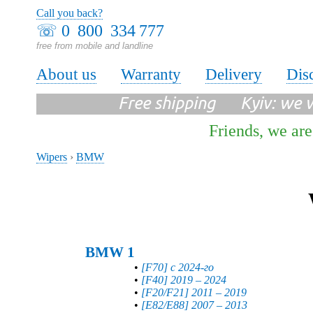
Call you back?
☏
0 800 334 777
free from mobile and landline
About us
Warranty
Delivery
Dis
Free shipping Kyiv: we wi
Friends, we are
Wipers
›
BMW
BMW 1
•
[F70] с 2024-го
•
[F40] 2019 – 2024
•
[F20/F21] 2011 – 2019
•
[E82/E88] 2007 – 2013