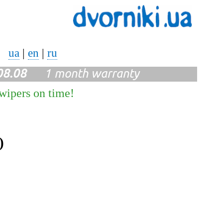
ua
|
en
|
ru
08.08
1 month warranty
 wipers on time!
)