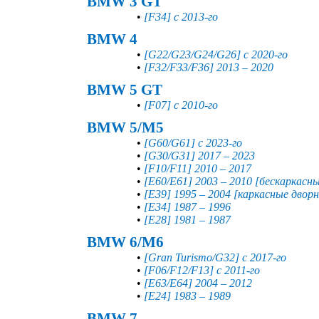
BMW 3 GT
•
[F34] с 2013-го
BMW 4
•
[G22/G23/G24/G26] с 2020-го
•
[F32/F33/F36] 2013 – 2020
BMW 5 GT
•
[F07] с 2010-го
BMW 5/M5
•
[G60/G61] с 2023-го
•
[G30/G31] 2017 – 2023
•
[F10/F11] 2010 – 2017
•
[E60/E61] 2003 – 2010 [бескаркасн
•
[E39] 1995 – 2004 [каркасные двор
•
[E34] 1987 – 1996
•
[E28] 1981 – 1987
BMW 6/M6
•
[Gran Turismo/G32] с 2017-го
•
[F06/F12/F13] с 2011-го
•
[E63/E64] 2004 – 2012
•
[E24] 1983 – 1989
BMW 7