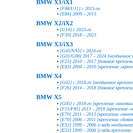
BMW X1/iX1
•
[F48/U11] с 2015-го
•
[E84] 2009 – 2015
BMW X2/iX2
•
[U10] с 2023-го
•
[F39] 2018 – 2023
BMW X3/iX3
•
[G45/NA5] с 2024-го
•
[G01/G08] 2017 – 2024 [необычное 
•
[F25] 2010 – 2017 [боковое креплен
•
[E83] 2004 – 2010 [крепление «крюч
BMW X4
•
[G02] с 2018-го [необычное креплен
•
[F26] 2014 – 2018 [боковое креплен
BMW X5
•
[G05] с 2018-го [крепление «кнопка
•
[F15/F85] 2013 – 2018 [крепление 
•
[E70] 2011 – 2013 [крепление «кноп
•
[E70] 2006 – 2011 [крепление «бок
•
[E53] 1999 – 2006 [сзади необычное
•
[E53] 1999 – 2006 [сзади крепление