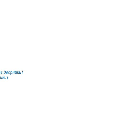
ые дворники]
ники]