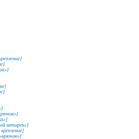
крепление]
ие]
ок»]
ие]
ие]
»]
«крючок»]
ка»]
овой штырек»]
 крепление]
 «крючок»]