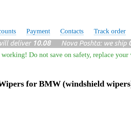
counts
Payment
Contacts
Track order
ll deliver
10.08
Nova Poshta: we ship
 working! Do not save on safety, replace your
Wipers for BMW (windshield wipers