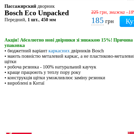
Пассажирский
дворник
Bosch Eco Unpacked
225
грн,
знижка –1
185
Передний,
1 шт.
,
450 мм
грн
Акція! Абсолютно нові двірники зі знижкою 15%! Причина 
упаковка
• бюджетний варіант
каркасних
двірників Bosch
• мають повністю металевий каркас, а не пластиково-металевий
щітки
• робоча резинка - 100% натуральний каучук
• краще працюють у теплу пору року
• конструкція щітки уможливлює заміну резинки
• вироблені в Китаї