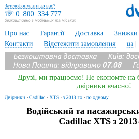
Зателефонувати до вас?
☏
0 800 334 777
безкоштовно з мобільних та міських
Про нас
Гарантії
Доставка
Знижки
Контакти
Відстежити замовлення
ua
|
Безкоштовна доставка Київ: до
Нова Пошта: відправимо
07.08
Гара
Друзі, ми працюємо! Не економте на б
двірники вчасно!
Двірники
›
Cadillac
›
XTS
›
з 2013-го
›
по одному
Водійський та пасажирськ
Cadillac XTS з 2013