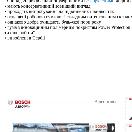
"• понад 20 років є найпопулярнішими
безкаркасними
двірник
• мають консервативний зовнішній вигляд
• проходять випробування на підвищених швидкостях
• оснащені робочою гумкою зі складним патентованим складо
• однаково добре очищають будь-якої пори року
• гума з інноваційним полімерним покриттям Power Protection 
тихіше робота"
• вироблені в Сербії
Відеоогляд