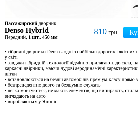
Пассажирский
дворник
Denso Hybrid
810
грн
Передний,
1 шт.
,
450 мм
• гібридні двірники Denso - одні з найбільш дорогих і якісних
у світі
• завдяки гібридній технології відмінно прилягають до скла, на
каркасні двірники, маючи чудові аеродинамічні характеристики
щітки
• встановлюються на безліч автомобілів преміум-класу прямо з
• безпрецедентно довго та безшумно служать
• легко монтуються, не мають елементів, що випирають, стильн
виглядають на авто
• виробляються у Японії