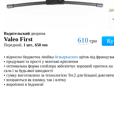
Водительский
дворник
Valeo First
610
грн
Передний,
1 шт.
,
650 мм
• відносно бюджетна лінійка
безкаркасних
щіток від французьк
• продумані та прості у монтажі кріплення
• оптимальна форма спойлера забезпечує хороший притиск на 
скла і за будь-якої швидкості
• гумку виготовлено за технологією Tec2 для більшої довговіч
• впораються як взимку, так і влітку
• вироблені в Індонезії