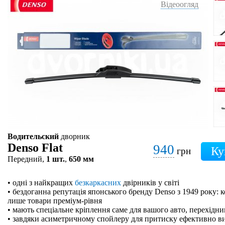
Відеоогляд
Водительский
дворник
Denso Flat
940
грн
Передний,
1 шт.
,
650 мм
• одні з найкращих
безкаркасних
двірників у світі
• бездоганна репутація японського бренду Denso з 1949 року: 
лише товари преміум-рівня
• мають спеціальне кріплення саме для вашого авто, перехідн
• завдяки асиметричному спойлеру для притиску ефективно в