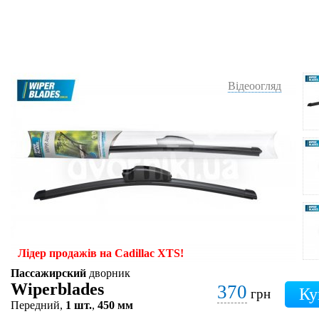
Відеоогляд
Лідер продажів на Cadillac XTS!
Пассажирский
дворник
Wiperblades
370
грн
Передний,
1 шт.
,
450 мм