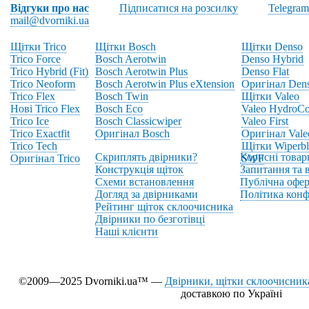
Відгуки про нас
Підписатися на розсилку
Telegram
mail@dvorniki.ua
Щітки Trico
Щітки Bosch
Щітки Denso
Trico Force
Bosch Aerotwin
Denso Hybrid
Trico Hybrid (Fit)
Bosch Aerotwin Plus
Denso Flat
Trico Neoform
Bosch Aerotwin Plus eXtension
Оригінал Den
Trico Flex
Bosch Twin
Щітки Valeo
Нові Trico Flex
Bosch Eco
Valeo HydroCo
Trico Ice
Bosch Classicwiper
Valeo First
Trico Exactfit
Оригінал Bosch
Оригінал Vale
Trico Tech
Щітки Wiperbl
Скриплять двірники?
Корисні товар
Оригінал Trico
SWF
Конструкція щіток
Запитання та в
Схеми встановлення
Публічна офер
Догляд за двірниками
Політика конф
Рейтинг щіток склоочисника
Двірники по безготівці
Наші клієнти
©2009—2025 Dvorniki.ua™ —
Двірники, щітки склоочисника
доставкою по Україні