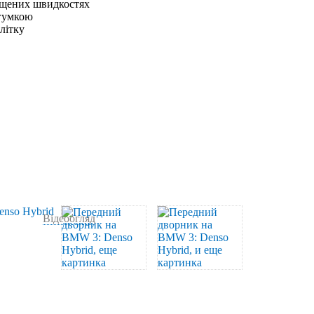
ищених швидкостях
 гумкою
влітку
Відеоогляд