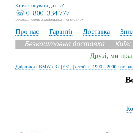
Зателефонувати до вас?
☏
0 800 334 777
безкоштовно з мобільних та міських
Про нас
Гарантії
Доставка
Зни
Безкоштовна доставка Київ:
Друзі, ми пра
Двірники
›
BMW
›
3
›
[E31] [хетчбэк] 1990 – 2000
›
по од
В
Ко