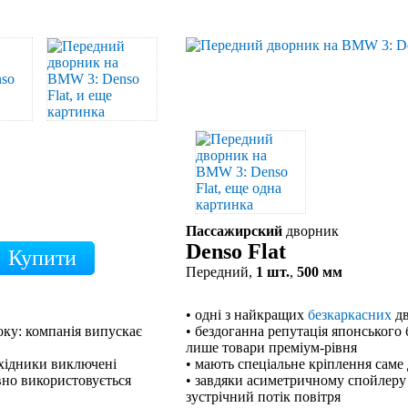
Пассажирский
дворник
Denso Flat
Передний,
1 шт.
,
500 мм
• одні з найкращих
безкаркасних
дв
оку: компанія випускає
• бездоганна репутація японського 
лише товари преміум-рівня
ехідники виключені
• мають спеціальне кріплення саме
вно використовується
• завдяки асиметричному спойлеру
зустрічний потік повітря