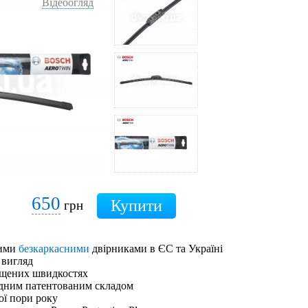
Відеоогляд
650
грн
шими
безкаркасними
двірниками в ЄС та Україні
 вигляд
ищених швидкостях
адним патентованим складом
ої пори року