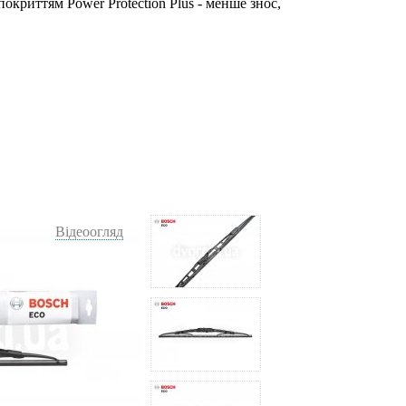
окриттям Power Protection Plus - менше знос,
Відеоогляд