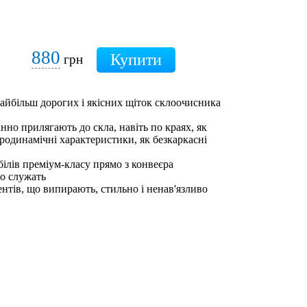
880
грн
 найбільш дорогих і якісних щіток склоочисника
інно прилягають до скла, навіть по краях, як
еродинамічні характеристики, як безкаркасні
білів преміум-класу прямо з конвеєра
но служать
ентів, що випирають, стильно і ненав'язливо