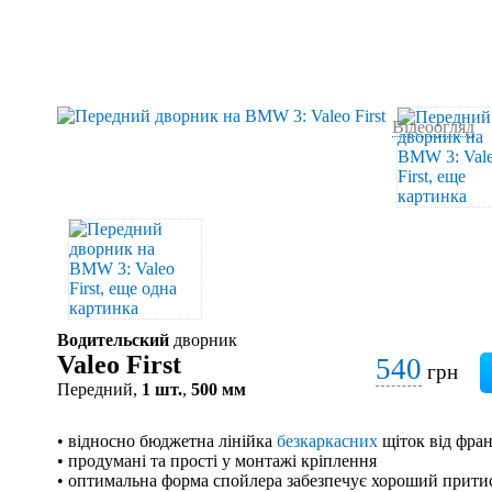
Відеоогляд
Водительский
дворник
Valeo First
540
грн
Передний,
1 шт.
,
500 мм
• відносно бюджетна лінійка
безкаркасних
щіток від фран
• продумані та прості у монтажі кріплення
• оптимальна форма спойлера забезпечує хороший притис