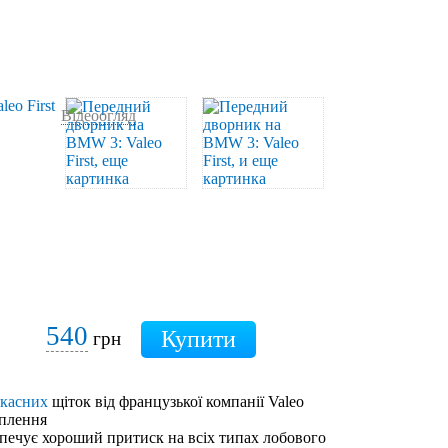
Відеоогляд
540
грн
ркасних
щіток від французької компанії Valeo
іплення
зпечує хороший притиск на всіх типах лобового