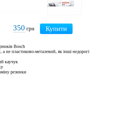
350
грн
рників Bosch
 а не пластиково-металевий, як інші недорогі
ий каучук
ку
аміну резинки