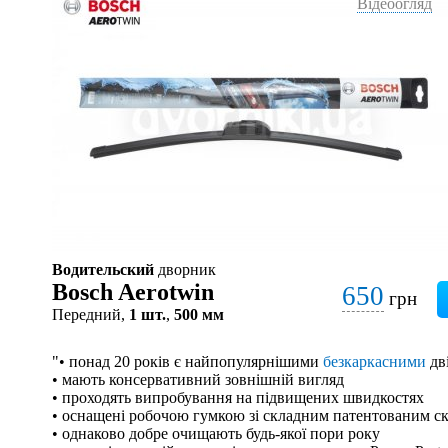
Відеоогляд
Водительский
дворник
Bosch Aerotwin
650
грн
Передний,
1 шт.
,
500 мм
"• понад 20 років є найпопулярнішими
безкаркасними
дв
• мають консервативний зовнішній вигляд
• проходять випробування на підвищених швидкостях
• оснащені робочою гумкою зі складним патентованим с
• однаково добре очищають будь-якої пори року