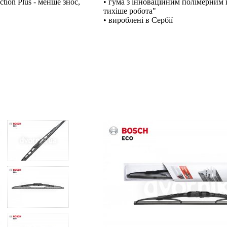
tion Plus - менше знос,
• гума з інноваційним полімерним п
тихіше робота"
• вироблені в Сербії