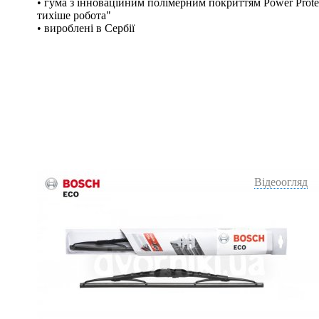
• гума з інноваційним полімерним покриттям Power Protec
тихіше робота"
• вироблені в Сербії
Відеоогляд