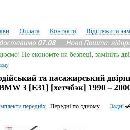
жки
Оплата
Контакти
Відстежити за
 доставимо
07.08
Нова Пошта: відпр
цюємо! Не економте на безпеці, замініть дв
ному
одійський та пасажирський двірн
BMW 3 [E31] [хетчбэк] 1990 – 200
мплекти передніх
Передні по одному
Задні