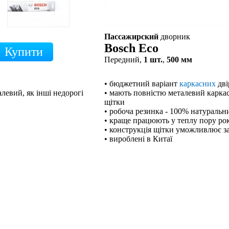
Пассажирский
дворник
Bosch Eco
Передний,
1 шт.
,
500 мм
• бюджетний варіант
каркасних
дві
левий, як інші недорогі
• мають повністю металевий каркас,
щітки
• робоча резинка - 100% натуральн
• краще працюють у теплу пору ро
• конструкція щітки уможливлює з
• вироблені в Китаї