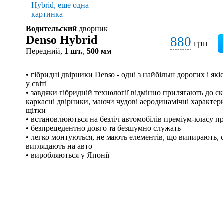
Водительский
дворник
Denso Hybrid
880
грн
Передний,
1 шт.
,
500 мм
• гібридні двірники Denso - одні з найбільш дорогих і я
у світі
• завдяки гібридній технології відмінно прилягають до скл
каркасні двірники, маючи чудові аеродинамічні характери
щітки
• встановлюються на безліч автомобілів преміум-класу п
• безпрецедентно довго та безшумно служать
• легко монтуються, не мають елементів, що випирають, с
виглядають на авто
• виробляються у Японії