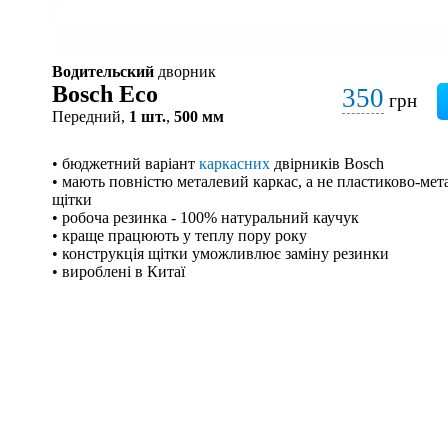
Водительский
дворник
Bosch Eco
350
грн
Передний,
1 шт.
,
500 мм
• бюджетний варіант
каркасних
двірників Bosch
• мають повністю металевий каркас, а не пластиково-мета
щітки
• робоча резинка - 100% натуральний каучук
• краще працюють у теплу пору року
• конструкція щітки уможливлює заміну резинки
• вироблені в Китаї