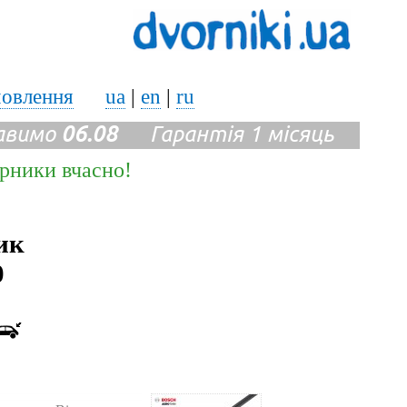
мовлення
ua
|
en
|
ru
авимо
06.08
Гарантія 1 місяць
ірники вчасно!
ик
0