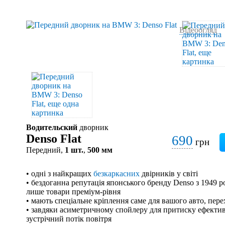
Відеоогляд
Водительский
дворник
Denso Flat
690
грн
Передний,
1 шт.
,
500 мм
• одні з найкращих
безкаркасних
двірників у світі
• бездоганна репутація японського бренду Denso з 1949 р
лише товари преміум-рівня
• мають спеціальне кріплення саме для вашого авто, пер
• завдяки асиметричному спойлеру для притиску ефекти
зустрічний потік повітря