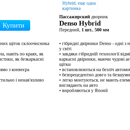
Пассажирский
дворник
Denso Hybrid
Передний,
1 шт.
,
500 мм
кісних щіток склоочисника
• гібридні двірники Denso - одні з
у світі
а, навіть по краях, як
• завдяки гібридній технології відм
стики, як безкаркасні
каркасні двірники, маючи чудові а
щітки
рямо з конвеєра
• встановлюються на безліч автомо
• безпрецедентно довго та безшум
тильно і ненав'язливо
• легко монтуються, не мають елем
виглядають на авто
• виробляються у Японії