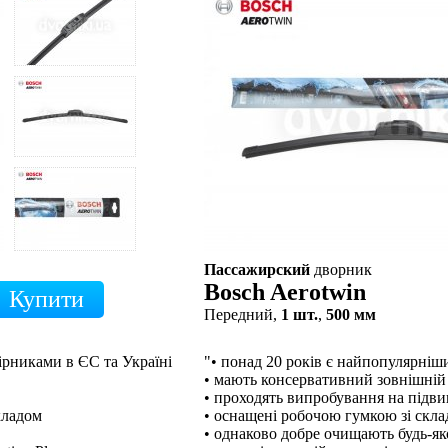
Пассажирский
дворник
Bosch Aerotwin
Передний,
1 шт.
,
500 мм
ірниками в ЄС та Україні
"• понад 20 років є найпопулярні
• мають консервативний зовнішній
• проходять випробування на підв
кладом
• оснащені робочою гумкою зі скл
• однаково добре очищають будь-як