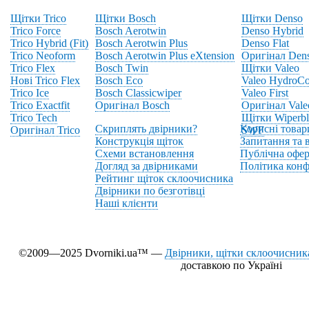
Щітки Trico
Щітки Bosch
Щітки Denso
Trico Force
Bosch Aerotwin
Denso Hybrid
Trico Hybrid (Fit)
Bosch Aerotwin Plus
Denso Flat
Trico Neoform
Bosch Aerotwin Plus eXtension
Оригінал Den
Trico Flex
Bosch Twin
Щітки Valeo
Нові Trico Flex
Bosch Eco
Valeo HydroCo
Trico Ice
Bosch Classicwiper
Valeo First
Trico Exactfit
Оригінал Bosch
Оригінал Vale
Trico Tech
Щітки Wiperbl
Скриплять двірники?
Корисні товар
Оригінал Trico
SWF
Конструкція щіток
Запитання та в
Схеми встановлення
Публічна офер
Догляд за двірниками
Політика конф
Рейтинг щіток склоочисника
Двірники по безготівці
Наші клієнти
©2009—2025 Dvorniki.ua™ —
Двірники, щітки склоочисника
доставкою по Україні