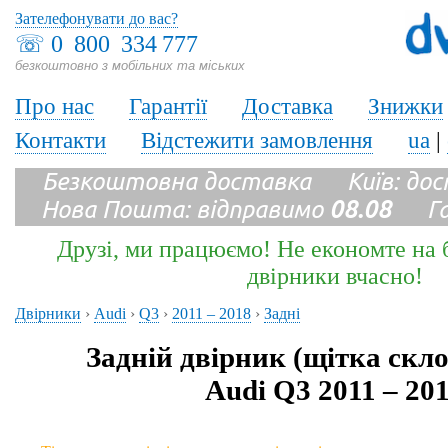
Зателефонувати до вас?
☏
0 800 334 777
безкоштовно з мобільних та міських
Про нас
Гарантії
Доставка
Знижки
Контакти
Відстежити замовлення
ua
|
Безкоштовна доставка Київ: до
Нова Пошта: відправимо
08.08
Гара
Друзі, ми працюємо! Не економте на б
двірники вчасно!
Двірники
›
Audi
›
Q3
›
2011 – 2018
›
Задні
Задній двірник (щітка скл
Audi Q3 2011 – 20