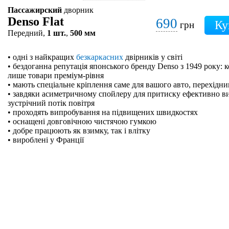
Пассажирский
дворник
Denso Flat
690
грн
Передний,
1 шт.
,
500 мм
• одні з найкращих
безкаркасних
двірників у світі
• бездоганна репутація японського бренду Denso з 1949 року: 
лише товари преміум-рівня
• мають спеціальне кріплення саме для вашого авто, перехідн
• завдяки асиметричному спойлеру для притиску ефективно в
зустрічний потік повітря
• проходять випробування на підвищених швидкостях
• оснащені довговічною чистячою гумкою
• добре працюють як взимку, так і влітку
• вироблені у Франції