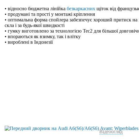
• відносно бюджетна лінійка
безкаркасних
щіток від французьк
• продумані та прості у монтажі кріплення
• оптимальна форма спойлера забезпечує хороший притиск на 
скла і за будь-якої швидкості
• гумку виготовлено за технологією Tec2 для більшої довговіч
• впораються як взимку, так і влітку
• вироблені в Індонезії
Відеоогляд