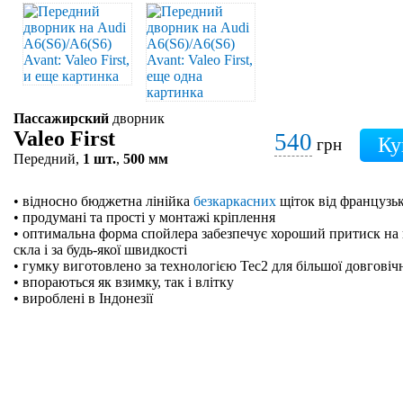
Пассажирский
дворник
Valeo First
540
грн
Передний,
1 шт.
,
500 мм
• відносно бюджетна лінійка
безкаркасних
щіток від французьк
• продумані та прості у монтажі кріплення
• оптимальна форма спойлера забезпечує хороший притиск на 
скла і за будь-якої швидкості
• гумку виготовлено за технологією Tec2 для більшої довговіч
• впораються як взимку, так і влітку
• вироблені в Індонезії