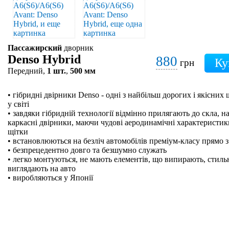
Пассажирский
дворник
Denso Hybrid
880
грн
Передний,
1 шт.
,
500 мм
• гібридні двірники Denso - одні з найбільш дорогих і якісних
у світі
• завдяки гібридній технології відмінно прилягають до скла, на
каркасні двірники, маючи чудові аеродинамічні характеристики
щітки
• встановлюються на безліч автомобілів преміум-класу прямо з
• безпрецедентно довго та безшумно служать
• легко монтуються, не мають елементів, що випирають, стильн
виглядають на авто
• виробляються у Японії