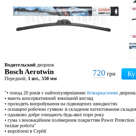
Водительский
дворник
Bosch Aerotwin
720
грн
Передний,
1 шт.
,
550 мм
"• понад 20 років є найпопулярнішими
безкаркасними
двірник
• мають консервативний зовнішній вигляд
• проходять випробування на підвищених швидкостях
• оснащені робочою гумкою зі складним патентованим складо
• однаково добре очищають будь-якої пори року
• гума з інноваційним полімерним покриттям Power Protection 
тихіше робота"
• вироблені в Сербії