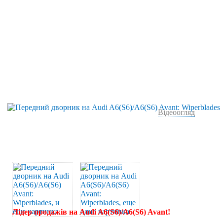
Відеоогляд
Лідер продажів на Audi A6(S6)/A6(S6) Avant!