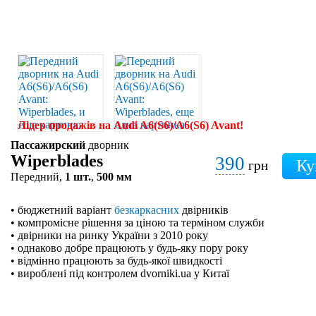
Лідер продажів на Audi A6(S6)/A6(S6) Avant!
Пассажирский
дворник
Wiperblades
390
грн
Передний,
1 шт.
,
500 мм
• бюджетний варіант
безкаркасних
двірників
• компромісне рішення за ціною та терміном служби
• двірники на ринку України з 2010 року
• однаково добре працюють у будь-яку пору року
• відмінно працюють за будь-якої швидкості
• вироблені під контролем dvorniki.ua у Китаї