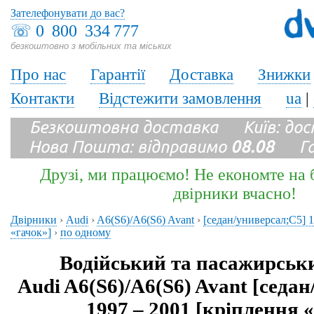
Зателефонувати до вас?
☏
0 800 334 777
безкоштовно з мобільних та міських
Про нас
Гарантії
Доставка
Знижки
Контакти
Відстежити замовлення
ua
|
Безкоштовна доставка Київ: до
Нова Пошта: відправимо
08.08
Гара
Друзі, ми працюємо! Не економте на б
двірники вчасно!
Двірники
›
Audi
›
A6(S6)/A6(S6) Avant
›
[седан/универсал;C5] 1
«гачок»]
›
по одному
Водійський та пасажирськ
Audi A6(S6)/A6(S6) Avant [седа
1997 – 2001 [кріплення 