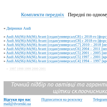
Комплекти передніх
Передні по од
«
Двірники Audi
»
Audi A6(S6)/A6(S6) Avant [седан/универсал;C8] с 2018-го [форс
»
Audi A6(S6)/A6(S6) Avant [седан/универсал;C8] с 2018-го [фор
»
Audi A6(S6)/A6(S6) Avant [седан/универсал;C7] 2010 – 2018 [н
»
Audi A6(S6)/A6(S6) Avant [седан/универсал;C6] 2004 – 2011 [н
»
Audi A6(S6)/A6(S6) Avant [седан/универсал;C5] 2001 – 2005 [н
»
Audi A6(S6)/A6(S6) Avant [седан/универсал;C5] 1997 – 2001 [к
»
Audi A6(S6)/A6(S6) Avant [седан/универсал;C4] 1994 – 1997 [к
»
1997
1998
1999
2000
2001
Точний підбір по автівці та гарантія
щітки склоочисник
Відгуки про нас
Підписатися на розсилку
Telegram
mail@dvorniki.ua