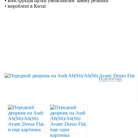
• конструкція щітки уможливлює заміну резинки
• вироблені в Китаї
Відеоогляд