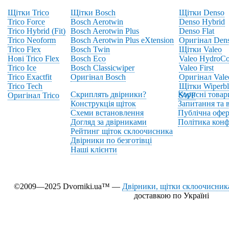
Щітки Trico
Щітки Bosch
Щітки Denso
Trico Force
Bosch Aerotwin
Denso Hybrid
Trico Hybrid (Fit)
Bosch Aerotwin Plus
Denso Flat
Trico Neoform
Bosch Aerotwin Plus eXtension
Оригінал Den
Trico Flex
Bosch Twin
Щітки Valeo
Нові Trico Flex
Bosch Eco
Valeo HydroCo
Trico Ice
Bosch Classicwiper
Valeo First
Trico Exactfit
Оригінал Bosch
Оригінал Vale
Trico Tech
Щітки Wiperbl
Скриплять двірники?
Корисні товар
Оригінал Trico
SWF
Конструкція щіток
Запитання та в
Схеми встановлення
Публічна офер
Догляд за двірниками
Політика конф
Рейтинг щіток склоочисника
Двірники по безготівці
Наші клієнти
©2009—2025 Dvorniki.ua™ —
Двірники, щітки склоочисника
доставкою по Україні