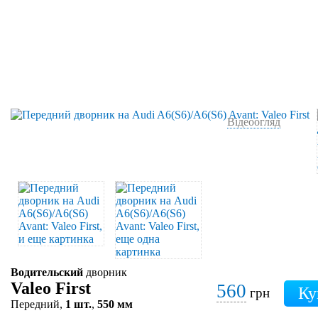
Відеоогляд
Водительский
дворник
Valeo First
560
грн
Передний,
1 шт.
,
550 мм