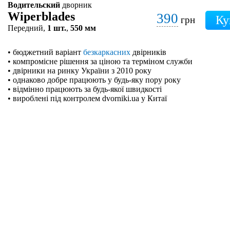
Водительский
дворник
Wiperblades
390
грн
Передний,
1 шт.
,
550 мм
• бюджетний варіант
безкаркасних
двірників
• компромісне рішення за ціною та терміном служби
• двірники на ринку України з 2010 року
• однаково добре працюють у будь-яку пору року
• відмінно працюють за будь-якої швидкості
• вироблені під контролем dvorniki.ua у Китаї