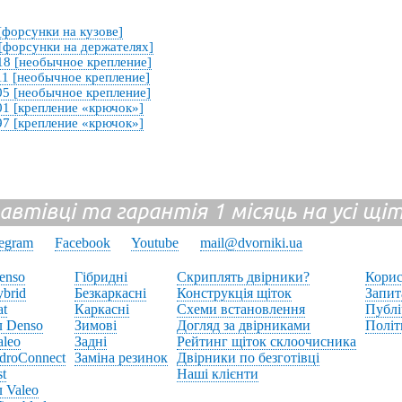
[форсунки на кузове]
 [форсунки на держателях]
018 [необычное крепление]
11 [необычное крепление]
05 [необычное крепление]
01 [крепление «крючок»]
97 [крепление «крючок»]
 автівці та гарантія 1 місяць на усі щ
legram
Facebook
Youtube
mail@dvorniki.ua
enso
Гібридні
Скриплять двірники?
Корис
brid
Безкаркасні
Конструкція щіток
Запит
at
Каркасні
Схеми встановлення
Публі
л Denso
Зимові
Догляд за двірниками
Політ
aleo
Задні
Рейтинг щіток склоочисника
droConnect
Заміна резинок
Двірники по безготівці
st
Наші клієнти
 Valeo