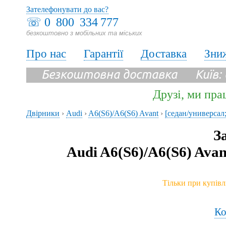
Зателефонувати до вас?
☏
0 800 334 777
безкоштовно з мобільних та міських
Про нас
Гарантії
Доставка
Зни
Безкоштовна доставка Київ:
Друзі, ми пра
Двірники
›
Audi
›
A6(S6)/A6(S6) Avant
›
[седан/универсал;
З
Audi A6(S6)/A6(S6) Ava
Тільки при купівл
Ко