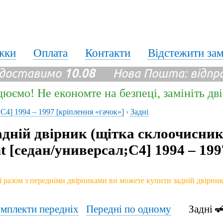
жки
Оплата
Контакти
Відстежити за
 доставимо
10.08
Нова Пошта: відпр
цюємо! Не економте на безпеці, замініть дв
C4] 1994 – 1997 [кріплення «гачок»]
›
Задні
адній двірник (щітка склоочисник
nt [седан/универсал;C4] 1994 – 19
і разом з передніми двірниками ви можете купити задній двірни
мплекти передніх
Передні по одному
Задні