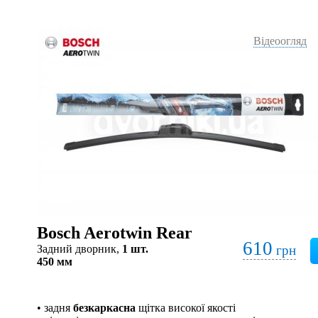
Відеоогляд
Bosch Aerotwin Rear
610
Задний дворник,
1 шт.
грн
450 мм
• задня
безкаркасна
щітка високої якості