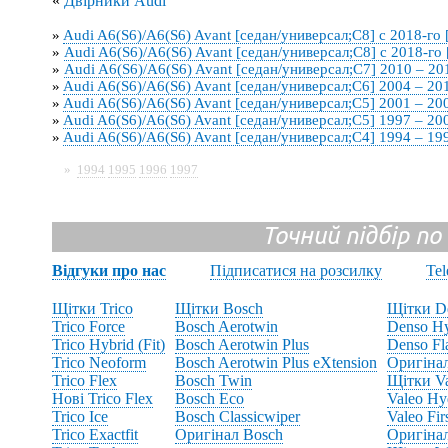
«
Двірники Audi
»
Audi A6(S6)/A6(S6) Avant [седан/универсал;C8] с 2018-го 
»
Audi A6(S6)/A6(S6) Avant [седан/универсал;C8] с 2018-го
»
Audi A6(S6)/A6(S6) Avant [седан/универсал;C7] 2010 – 2
»
Audi A6(S6)/A6(S6) Avant [седан/универсал;C6] 2004 – 20
»
Audi A6(S6)/A6(S6) Avant [седан/универсал;C5] 2001 – 20
»
Audi A6(S6)/A6(S6) Avant [седан/универсал;C5] 1997 – 20
»
Audi A6(S6)/A6(S6) Avant [седан/универсал;C4] 1994 – 19
»
1994
1995
1996
1997
Точний підбір по
Відгуки про нас
Підписатися на розсилку
Te
Щітки Trico
Щітки Bosch
Щітки D
Trico Force
Bosch Aerotwin
Denso Hy
Trico Hybrid (Fit)
Bosch Aerotwin Plus
Denso Fl
Trico Neoform
Bosch Aerotwin Plus eXtension
Оригіна
Trico Flex
Bosch Twin
Щітки V
Нові Trico Flex
Bosch Eco
Valeo Hy
Trico Ice
Bosch Classicwiper
Valeo Fir
Trico Exactfit
Оригінал Bosch
Оригінал