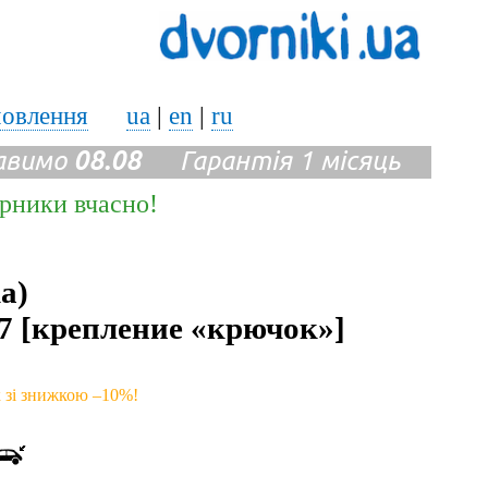
мовлення
ua
|
en
|
ru
авимо
08.08
Гарантія 1 місяць
ірники вчасно!
а)
97 [крепление «крючок»]
к зі знижкою –10%!