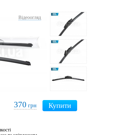
Відеоогляд
370
грн
якості