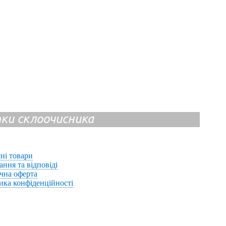
ітки склоочисника
ні товари
ання та відповіді
чна оферта
ика конфіденційності