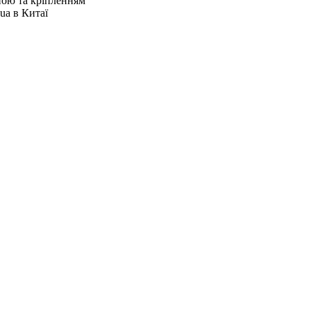
ною та кріпленням
ua в Китаї