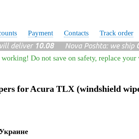
counts
Payment
Contacts
Track order
ll deliver
10.08
Nova Poshta: we ship
 working! Do not save on safety, replace your
ers for Acura TLX (windshield wip
 Украине