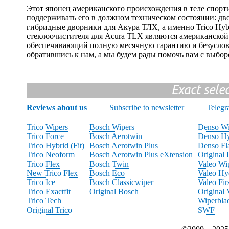
Этот японец американского происхождения в теле спорт
поддерживать его в должном техническом состоянии: дв
гибридные дворники для Акура ТЛХ, а именно Trico Hyb
стеклоочистителя для Acura TLX являются американской
обеспечивающий полную месячную гарантию и безусловно
обратившись к нам, а мы будем рады помочь вам с выбор
Exact sele
Reviews about us
Subscribe to newsletter
Teleg
Trico Wipers
Bosch Wipers
Denso Wi
Trico Force
Bosch Aerotwin
Denso Hy
Trico Hybrid (Fit)
Bosch Aerotwin Plus
Denso Fl
Trico Neoform
Bosch Aerotwin Plus eXtension
Original
Trico Flex
Bosch Twin
Valeo Wi
New Trico Flex
Bosch Eco
Valeo Hy
Trico Ice
Bosch Classicwiper
Valeo Fir
Trico Exactfit
Original Bosch
Original 
Trico Tech
Wiperbla
Original Trico
SWF