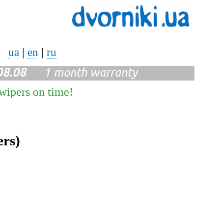
ua
|
en
|
ru
08.08
1 month warranty
 wipers on time!
ers)