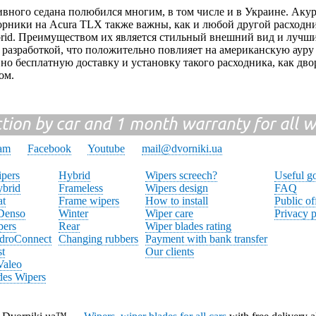
ивного седана полюбился многим, в том числе и в Украине. Аку
орники на Acura TLX также важны, как и любой другой расходн
rid. Преимуществом их является стильный внешний вид и лучши
 разработкой, что положительно повлияет на американскую ауру
 бесплатную доставку и установку такого расходника, как дво
ом.
ction by car and 1 month warranty for all w
ram
Facebook
Youtube
mail@dvorniki.ua
pers
Hybrid
Wipers screech?
Useful g
brid
Frameless
Wipers design
FAQ
at
Frame wipers
How to install
Public of
 Denso
Winter
Wiper care
Privacy p
pers
Rear
Wiper blades rating
droConnect
Changing rubbers
Payment with bank transfer
st
Our clients
Valeo
des Wipers