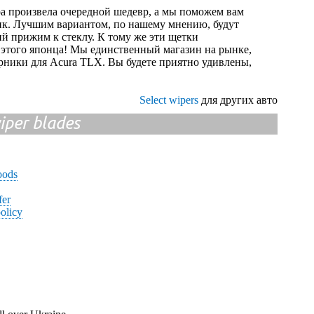
ра произвела очередной шедевр, а мы поможем вам
ик. Лучшим вариантом, по нашему мнению, будут
й прижим к стеклу. К тому же эти щетки
 этого японца! Мы единственный магазин на рынке,
рники для Acura TLX. Вы будете приятно удивлены,
Select wipers
для других авто
iper blades
oods
fer
olicy