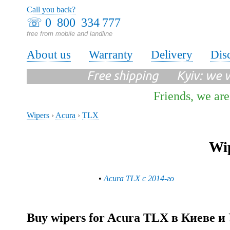
Call you back?
☏
0 800 334 777
free from mobile and landline
About us
Warranty
Delivery
Dis
Free shipping Kyiv: we wi
Friends, we are
Wipers
›
Acura
›
TLX
Wip
•
Acura TLX с 2014-го
Buy wipers for Acura TLX в Киеве и