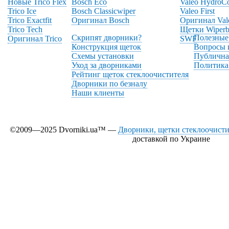
Новые Trico Flex
Bosch Eco
Valeo HydroC
Trico Ice
Bosch Classicwiper
Valeo First
Trico Exactfit
Оригинал Bosch
Оригинал Val
Trico Tech
Щетки Wiperb
Скрипят дворники?
Полезные
Оригинал Trico
SWF
Конструкция щеток
Вопросы 
Схемы установки
Публична
Уход за дворниками
Политика
Рейтинг щеток стеклоочистителя
Дворники по безналу
Наши клиенты
©2009—2025 Dvorniki.ua™ —
Дворники, щетки стеклоочистит
доставкой по Украине