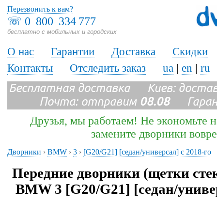
Перезвонить к вам?
☏
0 800 334 777
бесплатно с мобильных и городских
О нас
Гарантии
Доставка
Скидки
Контакты
Отследить заказ
ua
|
en
|
ru
Бесплатная доставка Киев: доста
Почта: отправим
08.08
Гарант
Друзья, мы работаем! Не экономьте н
замените дворники вовр
Дворники
›
BMW
›
3
›
[G20/G21] [седан/универсал] с 2018-го
Передние дворники (щетки сте
BMW 3 [G20/G21] [седан/универ