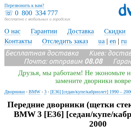
Перезвонить к вам?
☏
0 800 334 777
бесплатно с мобильных и городских
О нас
Гарантии
Доставка
Скидки
Контакты
Отследить заказ
ua
|
en
|
ru
Бесплатная доставка Киев: доста
Почта: отправим
08.08
Гарант
Друзья, мы работаем! Не экономьте н
замените дворники вовр
Дворники
›
BMW
›
3
›
[E36] [седан/купе/кабриолет] 1990 – 200
Передние дворники (щетки сте
BMW 3 [E36] [седан/купе/кабр
2000