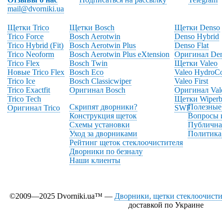
mail@dvorniki.ua
Щетки Trico
Щетки Bosch
Щетки Denso
Trico Force
Bosch Aerotwin
Denso Hybrid
Trico Hybrid (Fit)
Bosch Aerotwin Plus
Denso Flat
Trico Neoform
Bosch Aerotwin Plus eXtension
Оригинал De
Trico Flex
Bosch Twin
Щетки Valeo
Новые Trico Flex
Bosch Eco
Valeo HydroC
Trico Ice
Bosch Classicwiper
Valeo First
Trico Exactfit
Оригинал Bosch
Оригинал Val
Trico Tech
Щетки Wiperb
Скрипят дворники?
Полезные
Оригинал Trico
SWF
Конструкция щеток
Вопросы 
Схемы установки
Публична
Уход за дворниками
Политика
Рейтинг щеток стеклоочистителя
Дворники по безналу
Наши клиенты
©2009—2025 Dvorniki.ua™ —
Дворники, щетки стеклоочистит
доставкой по Украине