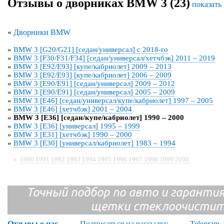
Отзывы о дворниках BMW 3 (23)
показать 
«
Дворники BMW
»
BMW 3 [G20/G21] [седан/универсал] с 2018-го
»
BMW 3 [F30/F31/F34] [седан/универсал/хетчбэк] 2011 – 2019
»
BMW 3 [E92/E93] [купе/кабриолет] 2009 – 2013
»
BMW 3 [E92/E93] [купе/кабриолет] 2006 – 2009
»
BMW 3 [E90/E91] [седан/универсал] 2009 – 2012
»
BMW 3 [E90/E91] [седан/универсал] 2005 – 2009
»
BMW 3 [E46] [седан/универсал/купе/кабриолет] 1997 – 2005
»
BMW 3 [E46] [хетчбэк] 2001 – 2004
»
BMW 3 [E36] [седан/купе/кабриолет] 1990 – 2000
»
BMW 3 [E36] [универсал] 1995 – 1999
»
BMW 3 [E31] [хетчбэк] 1990 – 2000
»
BMW 3 [E30] [универсал/кабриолет] 1983 – 1994
»
1990
1991
1992
1993
1994
1995
1996
1997
1998
1999
2000
Точный подбор по авто и гарантия
щетки стеклоочистит
Отзывы о нас
Подписаться на рассылку
Telegram