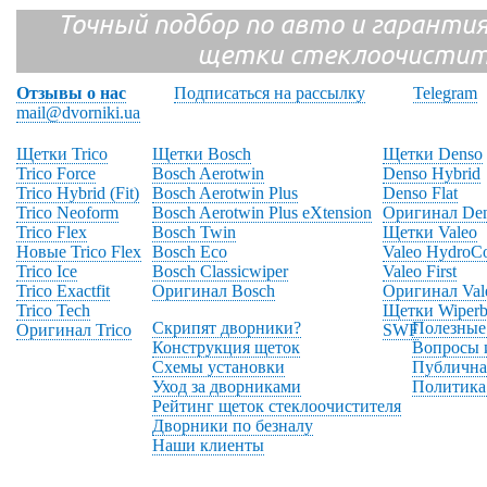
Точный подбор по авто и гарантия
щетки стеклоочистит
Отзывы о нас
Подписаться на рассылку
Telegram
mail@dvorniki.ua
Щетки Trico
Щетки Bosch
Щетки Denso
Trico Force
Bosch Aerotwin
Denso Hybrid
Trico Hybrid (Fit)
Bosch Aerotwin Plus
Denso Flat
Trico Neoform
Bosch Aerotwin Plus eXtension
Оригинал De
Trico Flex
Bosch Twin
Щетки Valeo
Новые Trico Flex
Bosch Eco
Valeo HydroC
Trico Ice
Bosch Classicwiper
Valeo First
Trico Exactfit
Оригинал Bosch
Оригинал Val
Trico Tech
Щетки Wiperb
Скрипят дворники?
Полезные
Оригинал Trico
SWF
Конструкция щеток
Вопросы 
Схемы установки
Публична
Уход за дворниками
Политика
Рейтинг щеток стеклоочистителя
Дворники по безналу
Наши клиенты