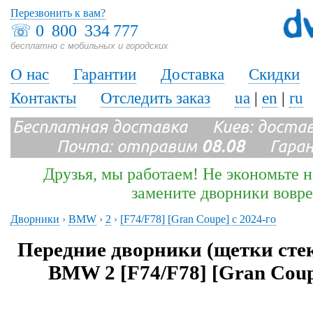
Перезвонить к вам?
☏
0 800 334 777
бесплатно с мобильных и городских
О нас
Гарантии
Доставка
Скидки
Контакты
Отследить заказ
ua
|
en
|
ru
Бесплатная доставка Киев: доста
Почта: отправим
08.08
Гарант
Друзья, мы работаем! Не экономьте н
замените дворники вовр
Дворники
›
BMW
›
2
›
[F74/F78] [Gran Coupe] с 2024-го
Передние дворники (щетки сте
BMW 2 [F74/F78] [Gran Coupe