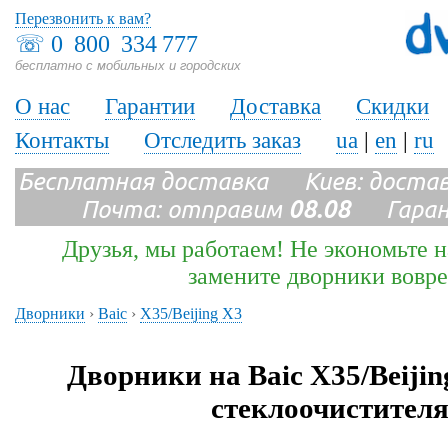
Перезвонить к вам?
☏
0 800 334 777
бесплатно с мобильных и городских
О нас
Гарантии
Доставка
Скидки
Контакты
Отследить заказ
ua
|
en
|
ru
Бесплатная доставка Киев: доста
Почта: отправим
08.08
Гарант
Друзья, мы работаем! Не экономьте н
замените дворники вовр
Дворники
›
Baic
›
X35/Beijing X3
Дворники на Baic X35/Beijin
стеклоочистителя