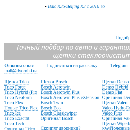
•
Baic X35/Beijing X3 с 2016-го
Подобр
Точный подбор по авто и гарантия
щетки стеклоочистит
Отзывы о нас
Подписаться на рассылку
Telegram
mail@dvorniki.ua
Щетки Trico
Щетки Bosch
Щетки Denso
Trico Force
Bosch Aerotwin
Denso Hybrid
Trico Hybrid (Fit)
Bosch Aerotwin Plus
Denso Flat
Trico Neoform
Bosch Aerotwin Plus eXtension
Оригинал De
Trico Flex
Bosch Twin
Щетки Valeo
Новые Trico Flex
Bosch Eco
Valeo HydroC
Trico Ice
Bosch Classicwiper
Valeo First
Trico Exactfit
Оригинал Bosch
Оригинал Val
Trico Tech
Щетки Wiperb
Скрипят дворники?
Полезные
Оригинал Trico
SWF