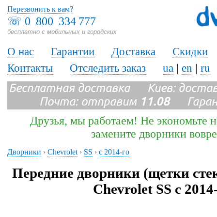
Перезвонить к вам?
☏
0 800 334 777
бесплатно с мобильных и городских
О нас
Гарантии
Доставка
Скидки
Контакты
Отследить заказ
ua
|
en
|
ru
Бесплатная доставка Киев: доста
Почта: отправим
11.08
Гарант
Друзья, мы работаем! Не экономьте н
замените дворники вовр
Дворники
›
Chevrolet
›
SS
›
с 2014-го
Передние дворники (щетки сте
Chevrolet SS с 2014