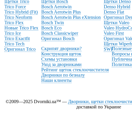
Щетки Trico
Щетки Bosch
Щетки Denso
Trico Force
Bosch Aerotwin
Denso Hybrid
Trico Hybrid (Fit)
Bosch Aerotwin Plus
Denso Flat
Trico Neoform
Bosch Aerotwin Plus eXtension
Оригинал De
Trico Flex
Bosch Twin
Щетки Valeo
Новые Trico Flex
Bosch Eco
Valeo HydroC
Trico Ice
Bosch Classicwiper
Valeo First
Trico Exactfit
Оригинал Bosch
Оригинал Val
Trico Tech
Щетки Wiperb
Скрипят дворники?
Полезные
Оригинал Trico
SWF
Конструкция щеток
Вопросы 
Схемы установки
Публична
Уход за дворниками
Политика
Рейтинг щеток стеклоочистителя
Дворники по безналу
Наши клиенты
©2009—2025 Dvorniki.ua™ —
Дворники, щетки стеклоочистит
доставкой по Украине