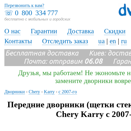
Перезвонить к вам?
☏
0 800 334 777
бесплатно с мобильных и городских
О нас
Гарантии
Доставка
Скидки
Контакты
Отследить заказ
ua
|
en
|
ru
Бесплатная доставка Киев: доста
Почта: отправим
06.08
Гарант
Друзья, мы работаем! Не экономьте н
замените дворники вовр
Дворники
›
Chery
›
Karry
›
с 2007-го
Передние дворники (щетки сте
Chery Karry с 2007