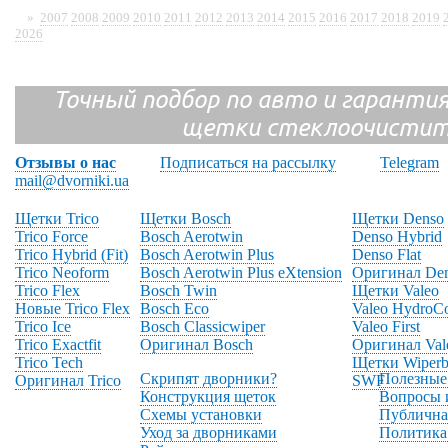
»
2007
2008
2009
2010
2011
2012
2013
2014
2015
2016
2017
2018
2019
2026
Точный подбор по авто и гарантия
щетки стеклоочистит
Отзывы о нас
Подписаться на рассылку
Telegram
mail@dvorniki.ua
Щетки Trico
Щетки Bosch
Щетки Denso
Trico Force
Bosch Aerotwin
Denso Hybrid
Trico Hybrid (Fit)
Bosch Aerotwin Plus
Denso Flat
Trico Neoform
Bosch Aerotwin Plus eXtension
Оригинал De
Trico Flex
Bosch Twin
Щетки Valeo
Новые Trico Flex
Bosch Eco
Valeo HydroC
Trico Ice
Bosch Classicwiper
Valeo First
Trico Exactfit
Оригинал Bosch
Оригинал Val
Trico Tech
Щетки Wiperb
Скрипят дворники?
Полезные
Оригинал Trico
SWF
Конструкция щеток
Вопросы 
Схемы установки
Публична
Уход за дворниками
Политика