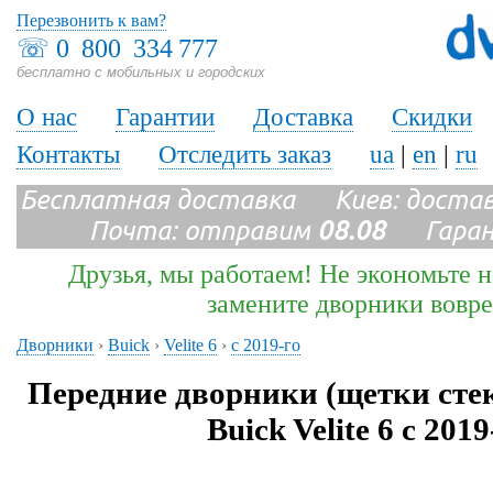
Перезвонить к вам?
☏
0 800 334 777
бесплатно с мобильных и городских
О нас
Гарантии
Доставка
Скидки
Контакты
Отследить заказ
ua
|
en
|
ru
Бесплатная доставка Киев: доста
Почта: отправим
08.08
Гарант
Друзья, мы работаем! Не экономьте н
замените дворники вовр
Дворники
›
Buick
›
Velite 6
›
с 2019-го
Передние дворники (щетки сте
Buick Velite 6 с 2019