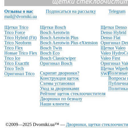
щетки стеклоочистит
Отзывы о нас
Подписаться на рассылку
Telegram
mail@dvorniki.ua
Щетки Trico
Щетки Bosch
Щетки Denso
Trico Force
Bosch Aerotwin
Denso Hybrid
Trico Hybrid (Fit)
Bosch Aerotwin Plus
Denso Flat
Trico Neoform
Bosch Aerotwin Plus eXtension
Оригинал De
Trico Flex
Bosch Twin
Щетки Valeo
Новые Trico Flex
Bosch Eco
Valeo HydroC
Trico Ice
Bosch Classicwiper
Valeo First
Trico Exactfit
Оригинал Bosch
Оригинал Val
Trico Tech
Щетки Wiperb
Скрипят дворники?
Полезные
Оригинал Trico
SWF
Конструкция щеток
Вопросы 
Схемы установки
Публична
Уход за дворниками
Политика
Рейтинг щеток стеклоочистителя
Дворники по безналу
Наши клиенты
©2009—2025 Dvorniki.ua™ —
Дворники, щетки стеклоочистит