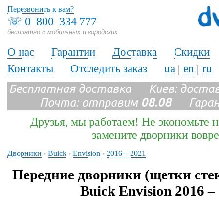
Перезвонить к вам?
☏
0 800 334 777
бесплатно с мобильных и городских
О нас
Гарантии
Доставка
Скидки
Контакты
Отследить заказ
ua
|
en
|
ru
Бесплатная доставка Киев: доста
Почта: отправим
08.08
Гарант
Друзья, мы работаем! Не экономьте н
замените дворники вовр
Дворники
›
Buick
›
Envision
›
2016 – 2021
Передние дворники (щетки сте
Buick Envision 2016 –