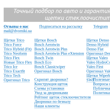
Точный подбор по авто и гарантия
щетки стеклоочистит
Отзывы о нас
Подписаться на рассылку
Telegram
mail@dvorniki.ua
Щетки Trico
Щетки Bosch
Щетки Denso
Trico Force
Bosch Aerotwin
Denso Hybrid
Trico Hybrid (Fit)
Bosch Aerotwin Plus
Denso Flat
Trico Neoform
Bosch Aerotwin Plus eXtension
Оригинал De
Trico Flex
Bosch Twin
Щетки Valeo
Новые Trico Flex
Bosch Eco
Valeo HydroC
Trico Ice
Bosch Classicwiper
Valeo First
Trico Exactfit
Оригинал Bosch
Оригинал Val
Trico Tech
Щетки Wiperb
Скрипят дворники?
Полезные
Оригинал Trico
SWF
Конструкция щеток
Вопросы 
Схемы установки
Публична
Уход за дворниками
Политика
Рейтинг щеток стеклоочистителя
Дворники по безналу
Наши клиенты