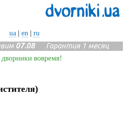
ua
|
en
|
ru
авим
07.08
Гарантия 1 месяц
е дворники вовремя!
истителя)