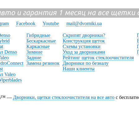
авто и гарантия 1 месяц на все щетк
gram
Facebook
Youtube
mail@dvorniki.ua
enso
Гибридные
Скрипят дворники?
ybrid
Бескаркасные
Конструкция щеток
at
Каркасные
Схемы установки
л Denso
Зимние
Уход за дворниками
aleo
Задние
Рейтинг щеток стеклоочистителя
ydroConnect
Замена резинок
Дворники по безналу
st
Наши клиенты
л Valeo
iperblades
ua™ —
Дворники, щетки стеклоочистителя на все авто
с бесплатн