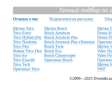
Точный подбор по 
Отзывы о нас
Подписаться на рассылку
Tele
Щетки Trico
Щетки Bosch
Щетки D
Trico Force
Bosch Aerotwin
Denso H
Trico Hybrid (Fit)
Bosch Aerotwin Plus
Denso Fl
Trico Neoform
Bosch Aerotwin Plus eXtension
Оригина
Trico Flex
Bosch Twin
Щетки V
Новые Trico Flex
Bosch Eco
Valeo H
Trico Ice
Bosch Classicwiper
Valeo Fir
Trico Exactfit
Оригинал Bosch
Оригина
Trico Tech
Щетки W
Оригинал Trico
SWF
©2009—2025 Dvorniki.