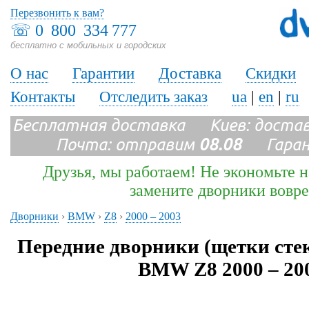
Перезвонить к вам?
☏
0 800 334 777
бесплатно с мобильных и городских
О нас
Гарантии
Доставка
Скидки
Контакты
Отследить заказ
ua
|
en
|
ru
Бесплатная доставка Киев: доста
Почта: отправим
08.08
Гарант
Друзья, мы работаем! Не экономьте н
замените дворники вовр
Дворники
›
BMW
›
Z8
›
2000 – 2003
Передние дворники (щетки сте
BMW Z8 2000 – 20