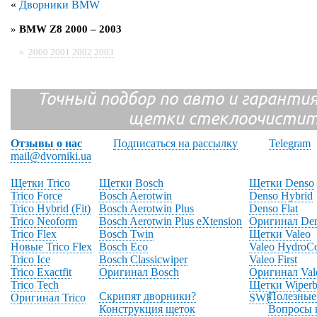
«
Дворники BMW
»
BMW Z8 2000 – 2003
»
2000
2001
2002
2003
Точный подбор по авто и гарантия
щетки стеклоочистит
Отзывы о нас
Подписаться на рассылку
Telegram
mail@dvorniki.ua
Щетки Trico
Щетки Bosch
Щетки Denso
Trico Force
Bosch Aerotwin
Denso Hybrid
Trico Hybrid (Fit)
Bosch Aerotwin Plus
Denso Flat
Trico Neoform
Bosch Aerotwin Plus eXtension
Оригинал De
Trico Flex
Bosch Twin
Щетки Valeo
Новые Trico Flex
Bosch Eco
Valeo HydroC
Trico Ice
Bosch Classicwiper
Valeo First
Trico Exactfit
Оригинал Bosch
Оригинал Val
Trico Tech
Щетки Wiperb
Скрипят дворники?
Полезные
Оригинал Trico
SWF
Конструкция щеток
Вопросы 