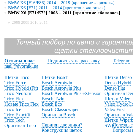
»
BMW X6 [F16/F86] 2014 – 2019 [крепление «крючок»]
»
BMW X6 [E71] 2011 – 2014 [крепление «кнопка»]
»
BMW X6 [E71/E72] 2008 – 2011 [крепление «боковое»]
»
2008
2009
2010
2011
Точный подбор по авто и гарантия
щетки стеклоочистит
Отзывы о нас
Подписаться на рассылку
Telegram
mail@dvorniki.ua
Щетки Trico
Щетки Bosch
Щетки Denso
Trico Force
Bosch Aerotwin
Denso Hybrid
Trico Hybrid (Fit)
Bosch Aerotwin Plus
Denso Flat
Trico Neoform
Bosch Aerotwin Plus eXtension
Оригинал De
Trico Flex
Bosch Twin
Щетки Valeo
Новые Trico Flex
Bosch Eco
Valeo HydroC
Trico Ice
Bosch Classicwiper
Valeo First
Trico Exactfit
Оригинал Bosch
Оригинал Val
Trico Tech
Щетки Wiperb
Скрипят дворники?
Полезные
Оригинал Trico
SWF
Конструкция щеток
Вопросы 