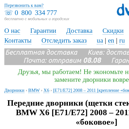
Перезвонить к вам?
☏
0 800 334 777
бесплатно с мобильных и городских
О нас
Гарантии
Доставка
Скидки
Контакты
Отследить заказ
ua
|
en
|
ru
Бесплатная доставка Киев: доста
Почта: отправим
08.08
Гарант
Друзья, мы работаем! Не экономьте н
замените дворники вовр
Дворники
›
BMW
›
X6
›
[E71/E72] 2008 – 2011 [крепление «бо
Передние дворники (щетки сте
BMW X6 [E71/E72] 2008 – 201
«боковое»]