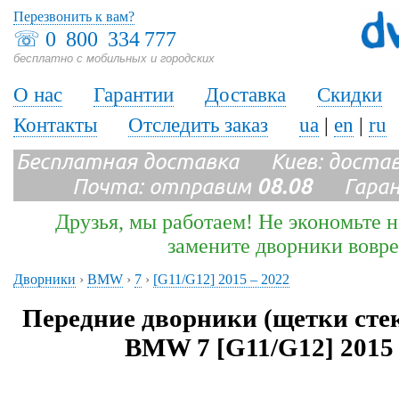
Перезвонить к вам?
☏
0 800 334 777
бесплатно с мобильных и городских
О нас
Гарантии
Доставка
Скидки
Контакты
Отследить заказ
ua
|
en
|
ru
Бесплатная доставка Киев: доста
Почта: отправим
08.08
Гарант
Друзья, мы работаем! Не экономьте н
замените дворники вовр
Дворники
›
BMW
›
7
›
[G11/G12] 2015 – 2022
Передние дворники (щетки сте
BMW 7 [G11/G12] 2015 