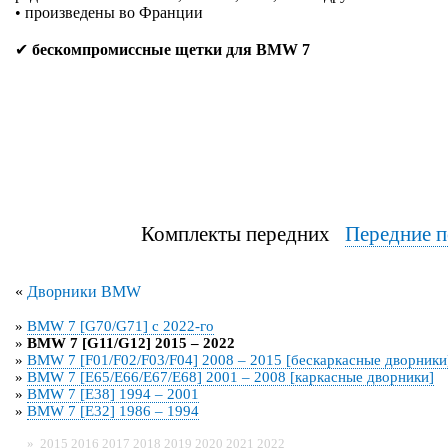
• произведены во Франции
✔
бескомпромиссные щетки для BMW 7
Комплекты передних
Передние п
«
Дворники BMW
»
BMW 7 [G70/G71] с 2022-го
»
BMW 7 [G11/G12] 2015 – 2022
»
BMW 7 [F01/F02/F03/F04] 2008 – 2015 [бескаркасные дворники
»
BMW 7 [E65/E66/E67/E68] 2001 – 2008 [каркасные дворники]
»
BMW 7 [E38] 1994 – 2001
»
BMW 7 [E32] 1986 – 1994
»
2015
2016
2017
2018
2019
2020
2021
2022