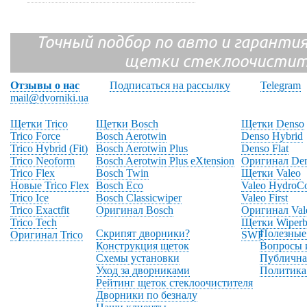
Точный подбор по авто и гарантия
щетки стеклоочистит
Отзывы о нас
Подписаться на рассылку
Telegram
mail@dvorniki.ua
Щетки Trico
Щетки Bosch
Щетки Denso
Trico Force
Bosch Aerotwin
Denso Hybrid
Trico Hybrid (Fit)
Bosch Aerotwin Plus
Denso Flat
Trico Neoform
Bosch Aerotwin Plus eXtension
Оригинал De
Trico Flex
Bosch Twin
Щетки Valeo
Новые Trico Flex
Bosch Eco
Valeo HydroC
Trico Ice
Bosch Classicwiper
Valeo First
Trico Exactfit
Оригинал Bosch
Оригинал Val
Trico Tech
Щетки Wiperb
Скрипят дворники?
Полезные
Оригинал Trico
SWF
Конструкция щеток
Вопросы 
Схемы установки
Публична
Уход за дворниками
Политика
Рейтинг щеток стеклоочистителя
Дворники по безналу