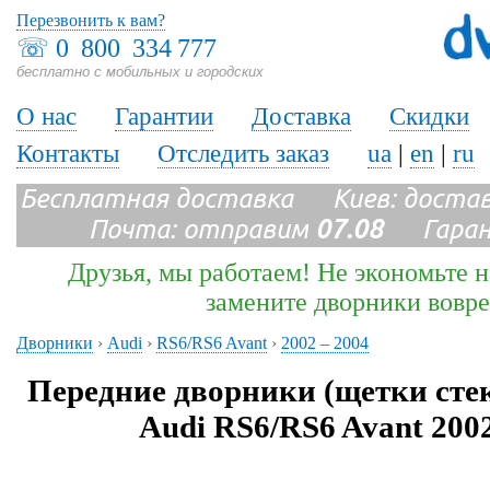
Перезвонить к вам?
☏
0 800 334 777
бесплатно с мобильных и городских
О нас
Гарантии
Доставка
Скидки
Контакты
Отследить заказ
ua
|
en
|
ru
Бесплатная доставка Киев: доста
Почта: отправим
07.08
Гарант
Друзья, мы работаем! Не экономьте н
замените дворники вовр
Дворники
›
Audi
›
RS6/RS6 Avant
›
2002 – 2004
Передние дворники (щетки сте
Audi RS6/RS6 Avant 2002