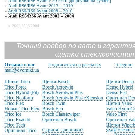
»
Audi RS6/RS6 Avant с 2019-го [форсунки на кузове]
»
Audi RS6/RS6 Avant 2013 – 2019
»
Audi RS6/RS6 Avant 2008 – 2010
»
Audi RS6/RS6 Avant 2002 – 2004
»
2002
2003
2004
Точный подбор по авто и гарантия
щетки стеклоочистит
Отзывы о нас
Подписаться на рассылку
Telegram
mail@dvorniki.ua
Щетки Trico
Щетки Bosch
Щетки Denso
Trico Force
Bosch Aerotwin
Denso Hybrid
Trico Hybrid (Fit)
Bosch Aerotwin Plus
Denso Flat
Trico Neoform
Bosch Aerotwin Plus eXtension
Оригинал De
Trico Flex
Bosch Twin
Щетки Valeo
Новые Trico Flex
Bosch Eco
Valeo HydroC
Trico Ice
Bosch Classicwiper
Valeo First
Trico Exactfit
Оригинал Bosch
Оригинал Val
Trico Tech
Щетки Wiperb
Скрипят дворники?
Полезные
Оригинал Trico
SWF