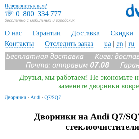
Перезвонить к вам?
☏
0 800 334 777
бесплатно с мобильных и городских
О нас
Гарантии
Доставка
Скидки
Контакты
Отследить заказ
ua
|
en
|
ru
Бесплатная доставка Киев: доста
Почта: отправим
07.08
Гарант
Друзья, мы работаем! Не экономьте н
замените дворники вовр
Дворники
›
Audi
›
Q7/SQ7
Дворники на Audi Q7/SQ
стеклоочистителя