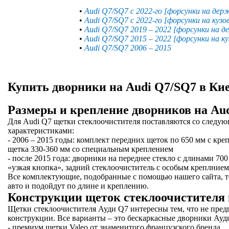
•
Audi Q7/SQ7 с 2022-го [форсунки на дер
•
Audi Q7/SQ7 с 2022-го [форсунки на кузо
•
Audi Q7/SQ7 2019 – 2022 [форсунки на 
•
Audi Q7/SQ7 2015 – 2022 [форсунки на ку
•
Audi Q7/SQ7 2006 – 2015
Купить дворники на Audi Q7/SQ7 в Ки
Размеры и крепление дворников на Au
Для Audi Q7 щетки стеклоочистителя поставляются со следу
характеристиками:
- 2006 – 2015 годы: комплект передних щеток по 650 мм с кре
щетка 330-360 мм со специальным креплением
- после 2015 года: дворники на переднее стекло с длинами 70
«узкая кнопка», задний стеклоочиститель с особым креплнием
Все комплектующие, подобранные с помощью нашего сайта, т
авто и подойдут по длине и креплению.
Конструкции щеток стеклоочистителя 
Щетки стеклоочистителя Ауди Q7 интересны тем, что не пред
конструкции. Все варианты – это бескаркасные дворники Ауди
- премиум щетки Valeo от знаменитого французского бренда