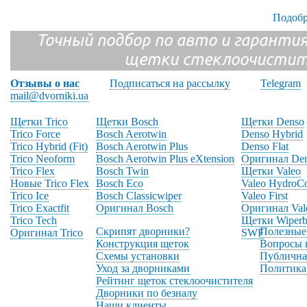
Подобр
Точный подбор по авто и гарантия
щетки стеклоочистит
Отзывы о нас
Подписаться на рассылку
Telegram
mail@dvorniki.ua
Щетки Trico
Щетки Bosch
Щетки Denso
Trico Force
Bosch Aerotwin
Denso Hybrid
Trico Hybrid (Fit)
Bosch Aerotwin Plus
Denso Flat
Trico Neoform
Bosch Aerotwin Plus eXtension
Оригинал De
Trico Flex
Bosch Twin
Щетки Valeo
Новые Trico Flex
Bosch Eco
Valeo HydroC
Trico Ice
Bosch Classicwiper
Valeo First
Trico Exactfit
Оригинал Bosch
Оригинал Val
Trico Tech
Щетки Wiperb
Скрипят дворники?
Полезные
Оригинал Trico
SWF
Конструкция щеток
Вопросы 
Схемы установки
Публична
Уход за дворниками
Политика
Рейтинг щеток стеклоочистителя
Дворники по безналу
Наши клиенты