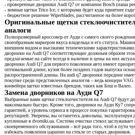
- проверенные дворники Audi Q7 от компании Bosch (наша ре
- зимные щетки Trico Ice, с которыми будет куда приятнее езд
- бюджетное решение Wiperblades, рассчитанное на более кор
Оригинальные щетки стеклоочистител
аналоги
Полноразмерный кроссовер от Ауди с самого своего рождения 
своеобразным маркером вкуса владельца и его статуса. Маши
внешним видом и высокими техническими характеристиками.
дворники на Audi Q7 соответствующие должным образом этому
предлагаемые на сайте всегда в наличии и цены на них актуа
дворники Audi Q7 для первого поколения авто имеют приорит
оптимальной длине, кузов более поздних годов выпуска осна
распространенной длины. На audi q7 дворники передние имее
покупке среди представленных аналогов – ведь концерн VAG
конвейера щетки известных брендов, таких как Бош и Валео.
Замена дворников на Ауди Q7
Выбранные вами щетки стеклоочистителя на Audi Q7 будут до
максимально быстро. Кроме того, дворники на Ауди Ку7 соп
гарантией, а уровень сервиса в процессе покупки гарантиров
репутацией. Уверены, вы останетесь довольны, эксплуатируя 
купленные в dvorniki.ua. Система очистки стекол заслуживает
своевременного обслуживания – всё ради того, чтоб в пути чу
избежать появления царапин на стекле от старых дворников.