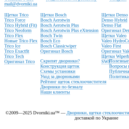
mail@dvorniki.ua
Щетки Trico
Щетки Bosch
Щетки Denso
Trico Force
Bosch Aerotwin
Denso Hybrid
Trico Hybrid (Fit)
Bosch Aerotwin Plus
Denso Flat
Trico Neoform
Bosch Aerotwin Plus eXtension
Оригинал De
Trico Flex
Bosch Twin
Щетки Valeo
Новые Trico Flex
Bosch Eco
Valeo HydroC
Trico Ice
Bosch Classicwiper
Valeo First
Trico Exactfit
Оригинал Bosch
Оригинал Val
Trico Tech
Щетки Wiperb
Скрипят дворники?
Полезные
Оригинал Trico
SWF
Конструкция щеток
Вопросы 
Схемы установки
Публична
Уход за дворниками
Политика
Рейтинг щеток стеклоочистителя
Дворники по безналу
Наши клиенты
©2009—2025 Dvorniki.ua™ —
Дворники, щетки стеклоочистит
доставкой по Украине