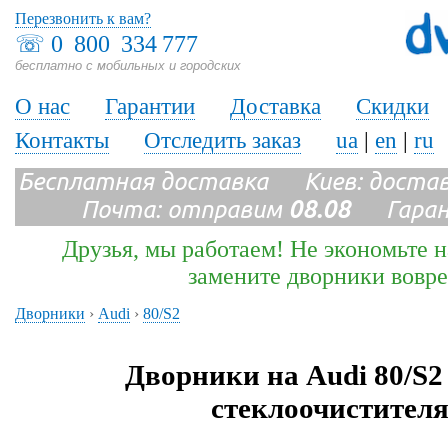
Перезвонить к вам?
☏
0 800 334 777
бесплатно с мобильных и городских
О нас
Гарантии
Доставка
Скидки
Контакты
Отследить заказ
ua
|
en
|
ru
Бесплатная доставка Киев: доста
Почта: отправим
08.08
Гарант
Друзья, мы работаем! Не экономьте н
замените дворники вовр
Дворники
›
Audi
›
80/S2
Дворники на Audi 80/S2
стеклоочистителя