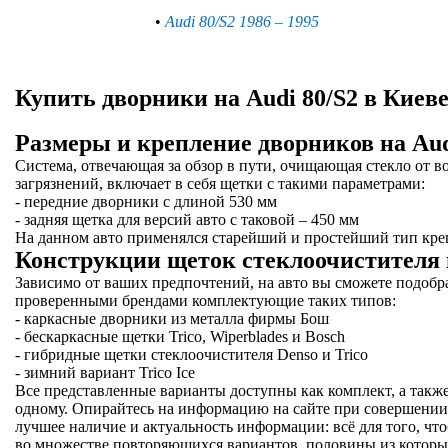
•
Audi 80/S2 1986 – 1995
Купить дворники на Audi 80/S2 в Киев
Размеры и крепление дворников на Aud
Система, отвечающая за обзор в пути, очищающая стекло от 
загрязнений, включает в себя щетки с такими параметрами:
- передние дворники с длиной 530 мм
- задняя щетка для версий авто с таковой – 450 мм
На данном авто применялся старейший и простейший тип кре
Конструкции щеток стеклоочистителя 
Зависимо от ваших предпочтений, на авто вы сможете подобр
проверенными брендами комплектующие таких типов:
- каркасные дворники из металла фирмы Бош
- бескаркасные щетки Trico, Wiperblades и Bosch
- гибридные щетки стеклоочистителя Denso и Trico
- зимний вариант Trico Ice
Все представленные варианты доступны как комплект, а также
одному. Опирайтесь на информацию на сайте при совершении
лучшее наличие и актуальность информации: всё для того, чт
во множестве повторяющихся вариантов, половины из которы