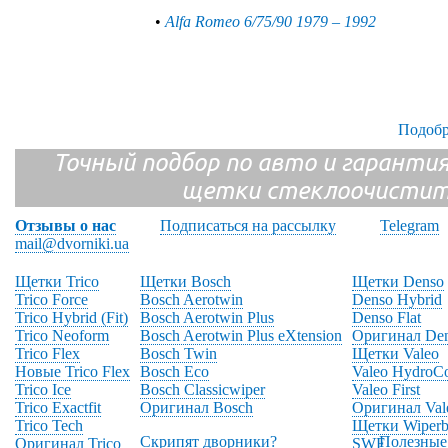
•
Alfa Romeo 6/75/90 1979 – 1992
Подобр
Точный подбор по авто и гарантия
щетки стеклоочистит
Отзывы о нас
Подписаться на рассылку
Telegram
mail@dvorniki.ua
Щетки Trico
Щетки Bosch
Щетки Denso
Trico Force
Bosch Aerotwin
Denso Hybrid
Trico Hybrid (Fit)
Bosch Aerotwin Plus
Denso Flat
Trico Neoform
Bosch Aerotwin Plus eXtension
Оригинал De
Trico Flex
Bosch Twin
Щетки Valeo
Новые Trico Flex
Bosch Eco
Valeo HydroC
Trico Ice
Bosch Classicwiper
Valeo First
Trico Exactfit
Оригинал Bosch
Оригинал Val
Trico Tech
Щетки Wiperb
Скрипят дворники?
Полезные
Оригинал Trico
SWF