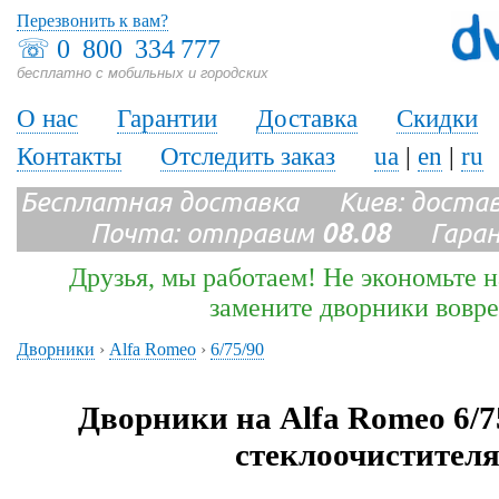
Перезвонить к вам?
☏
0 800 334 777
бесплатно с мобильных и городских
О нас
Гарантии
Доставка
Скидки
Контакты
Отследить заказ
ua
|
en
|
ru
Бесплатная доставка Киев: доста
Почта: отправим
08.08
Гарант
Друзья, мы работаем! Не экономьте н
замените дворники вовр
Дворники
›
Alfa Romeo
›
6/75/90
Дворники на Alfa Romeo 6/7
стеклоочистителя