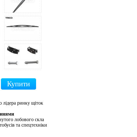
о лідера ринку щіток
еннями
нутого лобового скла
тобусів та спецтехніки