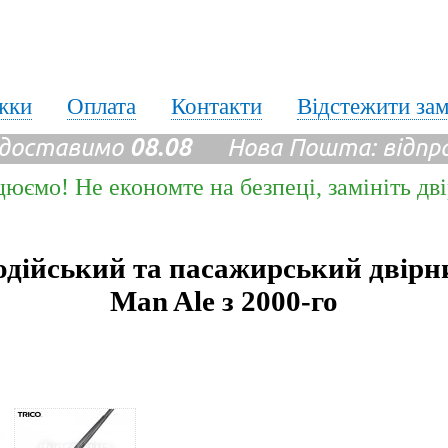
жки
Оплата
Контакти
Відстежити за
 доставимо
08.08
Нова Пошта: відпр
цюємо! Не економте на безпеці, замініть дв
одійський та пасажирський двірн
Man Ale з 2000-го