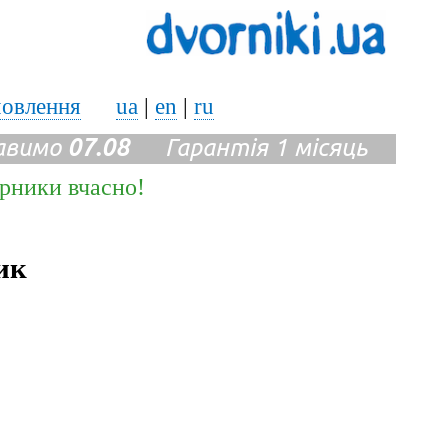
мовлення
ua
|
en
|
ru
авимо
07.08
Гарантія 1 місяць
ірники вчасно!
ик