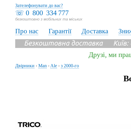
Зателефонувати до вас?
☏
0 800 334 777
безкоштовно з мобільних та міських
Про нас
Гарантії
Доставка
Зни
Безкоштовна доставка Київ:
Друзі, ми пра
Двірники
›
Man
›
Ale
›
з 2000-го
В