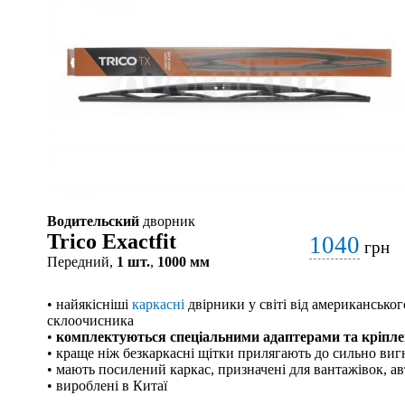
Водительский
дворник
Trico Exactfit
1040
грн
Передний,
1 шт.
,
1000 мм
• найякісніші
каркасні
двірники у світі від американськог
склоочисника
•
комплектуються спеціальними адаптерами та кріпл
• краще ніж безкаркасні щітки прилягають до сильно виг
• мають посилений каркас, призначені для вантажівок, ав
• вироблені в Китаї